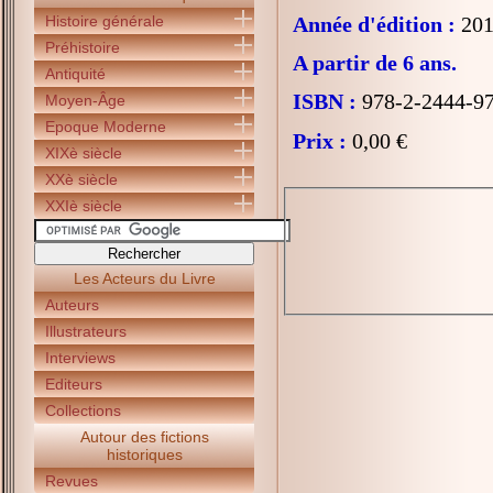
Histoire générale
Année d'édition :
201
Préhistoire
A partir de 6 ans.
Antiquité
ISBN :
978-2-2444-9
Moyen-Âge
Epoque Moderne
Prix :
0,00 €
XIXè siècle
XXè siècle
XXIè siècle
Les Acteurs du Livre
Auteurs
Illustrateurs
Interviews
Editeurs
Collections
Autour des fictions
historiques
Revues