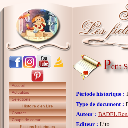
P
etit 
Accueil
Actualités
Période historique :
P
Sélections
Type de document :
B
Histoire d'en Lire
Contact
Auteur :
BADEL Ron
Coups de coeur
Editeur :
Lito
Fictions historiques