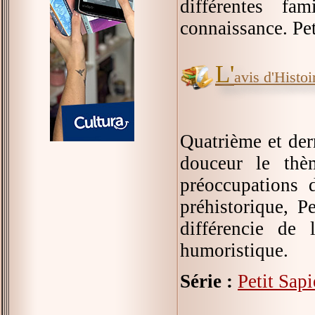
différentes fa
connaissance. Pet
L'
avis d'Histoir
Quatrième et der
douceur le thè
préoccupations d
préhistorique, P
différencie de 
humoristique.
Série :
Petit Sap