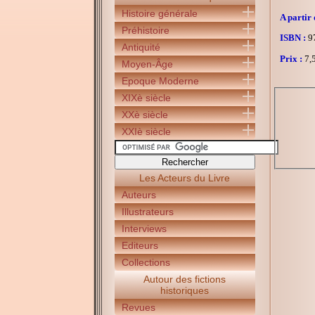
Histoire générale
A partir 
Préhistoire
ISBN :
97
Antiquité
Prix :
7,5
Moyen-Âge
Epoque Moderne
XIXè siècle
XXè siècle
XXIè siècle
Les Acteurs du Livre
Auteurs
Illustrateurs
Interviews
Editeurs
Collections
Autour des fictions
historiques
Revues