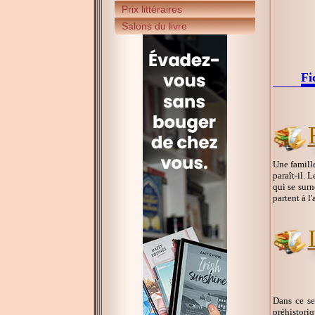
Prix littéraires
Salons du livre
Fi
Une famill
paraît-il. 
qui se surn
partent à l
Dans ce s
préhistoriq