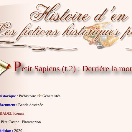
P
etit Sapiens (t.2) : Derrière la m
istorique :
Préhistoire
Généralités
document :
Bande dessinée
BADEL Ronan
Père Castor - Flammarion
dition :
2020