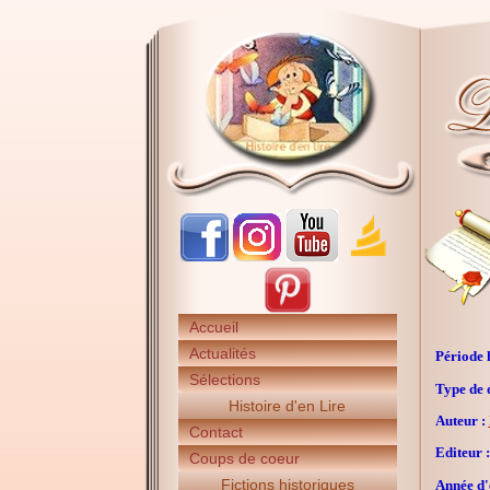
Accueil
Actualités
Période h
Sélections
Type de 
Histoire d'en Lire
Auteur :
Contact
Editeur :
Coups de coeur
Fictions historiques
Année d'é