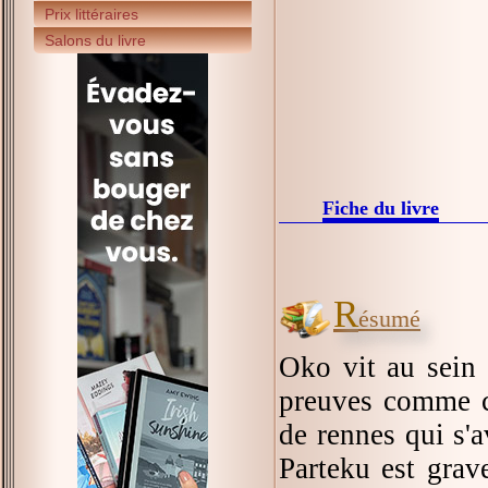
Prix littéraires
Salons du livre
Fiche du livre
R
ésumé
Oko vit au sein 
preuves comme ch
de rennes qui s'a
Parteku est grav