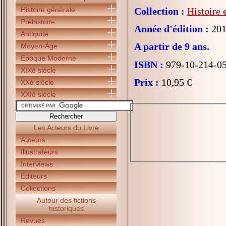
Histoire générale
Collection :
Histoire 
Préhistoire
Année d'édition :
201
Antiquité
A partir de 9 ans.
Moyen-Âge
Epoque Moderne
ISBN :
979-10-214-0
XIXè siècle
Prix :
10,95 €
XXè siècle
XXIè siècle
Les Acteurs du Livre
Auteurs
Illustrateurs
Interviews
Editeurs
Collections
Autour des fictions
historiques
Revues