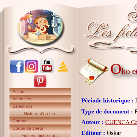
O
ko e
Accueil
Actualités
Période historique :
P
Sélections
Type de document :
R
Histoire d'en Lire
Contact
Auteur :
CUENCA Cat
Coups de coeur
Editeur :
Oskar
Fictions historiques