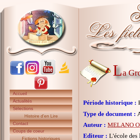
L
a Gro
Accueil
Actualités
Période historique :
P
Sélections
Type de document :
A
Histoire d'en Lire
Contact
Auteur :
MELANO Ol
Coups de coeur
Editeur :
L'école des l
Fictions historiques