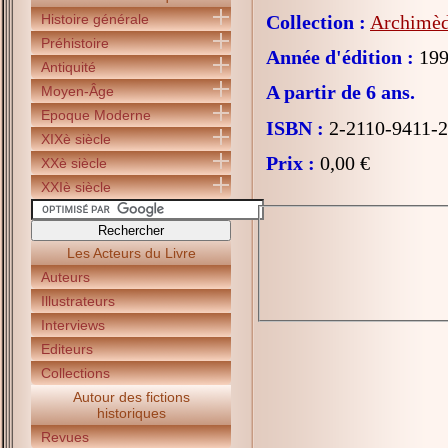
Histoire générale
Collection :
Archimède
Préhistoire
Année d'édition :
199
Antiquité
A partir de 6 ans.
Moyen-Âge
Epoque Moderne
ISBN :
2-2110-9411-2
XIXè siècle
Prix :
0,00 €
XXè siècle
XXIè siècle
Les Acteurs du Livre
Auteurs
Illustrateurs
Interviews
Editeurs
Collections
Autour des fictions
historiques
Revues