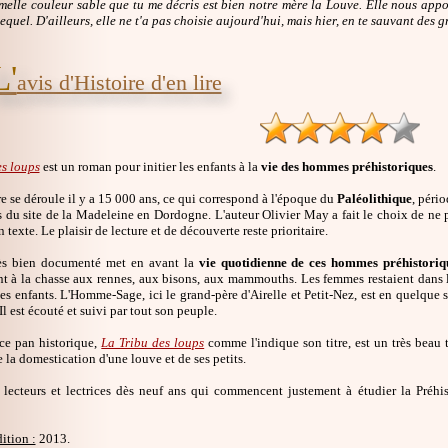
emelle couleur sable que tu me décris est bien notre mère la Louve. Elle nous appo
equel. D'ailleurs, elle ne t'a pas choisie aujourd'hui, mais hier, en te sauvant des gri
L'
avis d'Histoire d'en lire
es loups
est un roman pour initier les enfants à la
vie des hommes préhistoriques
.
oire se déroule il y a 15 000 ans, ce qui correspond à l'époque du
Paléolithique
, pério
 du site de la Madeleine en Dordogne. L'auteur Olivier May a fait le choix de ne pa
 texte. Le plaisir de lecture et de découverte reste prioritaire.
rès bien documenté met en avant la
vie quotidienne de ces hommes préhistoriq
t à la chasse aux rennes, aux bisons, aux mammouths. Les femmes restaient dans le
es enfants. L'Homme-Sage, ici le grand-père d'Airelle et Petit-Nez, est en quelque
 Il est écouté et suivi par tout son peuple.
 ce pan historique,
La Tribu des loups
comme l'indique son titre, est un très beau t
de la domestication d'une louve et de ses petits.
 lecteurs et lectrices dès neuf ans qui commencent justement à étudier la Préhis
ition :
2013.