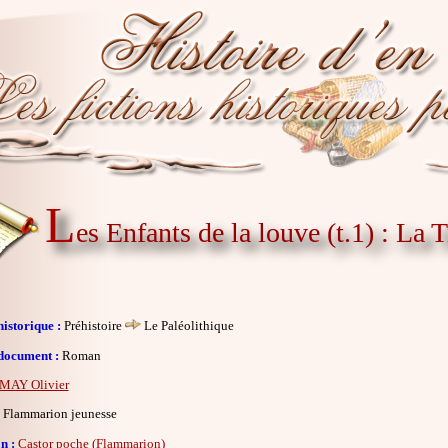
L
es Enfants de la louve (t.1) : La 
istorique :
Préhistoire
Le Paléolithique
document :
Roman
MAY Olivier
Flammarion jeunesse
n :
Castor poche (Flammarion)