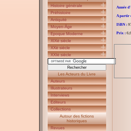
Histoire générale
Année d'é
Préhistoire
A partir 
Antiquité
ISBN :
97
Moyen-Âge
Prix :
6,6
Epoque Moderne
XIXè siècle
XXè siècle
XXIè siècle
Les Acteurs du Livre
Auteurs
Illustrateurs
Interviews
Editeurs
Collections
Autour des fictions
historiques
Revues