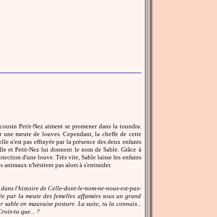
n cousin Petit-Nez aiment se promener dans la toundra.
ar une meute de louves. Cependant, la cheffe de cette
elle n'est pas effrayée par la présence des deux enfants
lle et Petit-Nez lui donnent le nom de Sable. Grâce à
ection d'une louve. Très vite, Sable laisse les enfants
s animaux n'hésitent pas alors à s'entraider.
e dans l'histoire de Celle-dont-le-nom-ne-nous-est-pas-
clée par la meute des femelles affamées sous un grand
ur sable en mauvaise posture. La suite, tu la connais...
rois-tu que... ?