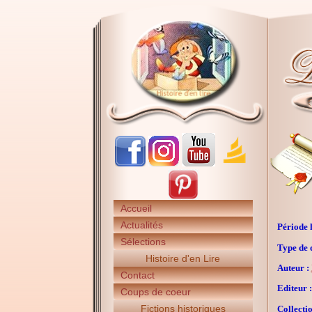
Accueil
Actualités
Période h
Sélections
Type de 
Histoire d'en Lire
Auteur :
Contact
Editeur :
Coups de coeur
Fictions historiques
Collectio