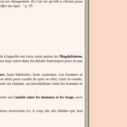
rte un changement. Et c'est toi qu'elle a choisie pour
ffes du tigre..."
p. 25
de à laquelle ont vécu, entre autres, les
Magdaléniens
,
s trop entrer dans les détails historiques pour ne pas
ues
, leurs habitudes, leurs coutumes. Les hommes se
s abris pour coudre de quoi se vêtir, cuire la viande,
 sorte un chaman, un intermédiaire entre les hommes et
exte sur l'
amitié entre les hommes et les loups
, avec
toire trouveront ici, à coup sûr, des thèmes qui leur