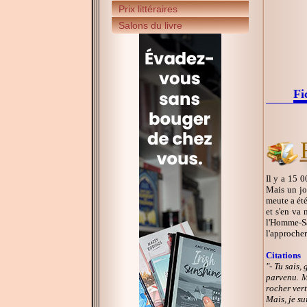
Prix littéraires
Salons du livre
Fi
Il y a 15 0
Mais un jo
meute a été
et s'en va
l'Homme-Sag
l'approcher
Citations
"- Tu sais,
parvenu. M
rocher vert
Mais, je su