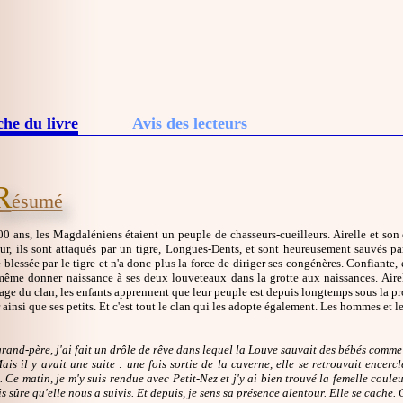
che du livre
Avis des lecteurs
R
ésumé
00 ans, les Magdaléniens étaient un peuple de chasseurs-cueilleurs. Airelle et so
ur, ils sont attaqués par un tigre, Longues-Dents, et sont heureusement sauvés p
 blessée par le tigre et n'a donc plus la force de diriger ses congénères. Confiante, 
 même donner naissance à ses deux louveteaux dans la grotte aux naissances. Aire
e du clan, les enfants apprennent que leur peuple est depuis longtemps sous la prot
 ainsi que ses petits. Et c'est tout le clan qui les adopte également. Les hommes et le
 grand-père, j'ai fait un drôle de rêve dans lequel la Louve sauvait des bébés comm
ais il y avait une suite : une fois sortie de la caverne, elle se retrouvait encer
. Ce matin, je m'y suis rendue avec Petit-Nez et j'y ai bien trouvé la femelle coule
is sûre qu'elle nous a suivis. Et depuis, je sens sa présence alentour. Elle se cache. C