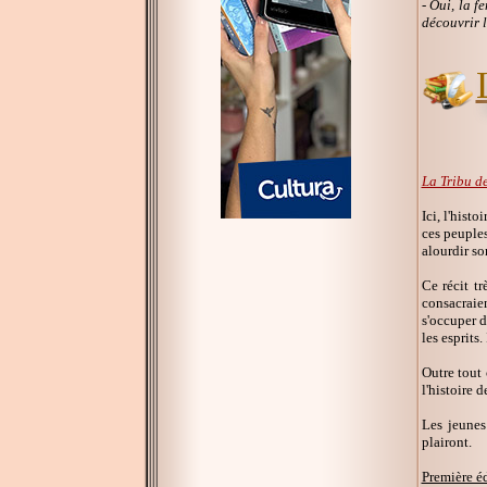
- Oui, la f
découvrir l
La Tribu d
Ici, l'hist
ces peuples
alourdir son
Ce récit t
consacraien
s'occuper d
les esprits.
Outre tout
l'histoire 
Les jeunes
plairont.
Première éd