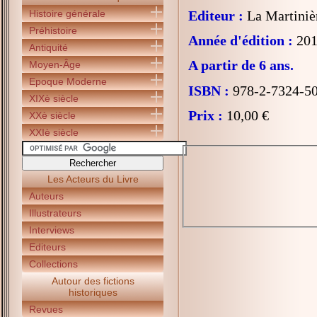
Histoire générale
Editeur :
La Martiniè
Préhistoire
Année d'édition :
201
Antiquité
A partir de 6 ans.
Moyen-Âge
Epoque Moderne
ISBN :
978-2-7324-5
XIXè siècle
Prix :
10,00 €
XXè siècle
XXIè siècle
Les Acteurs du Livre
Auteurs
Illustrateurs
Interviews
Editeurs
Collections
Autour des fictions
historiques
Revues