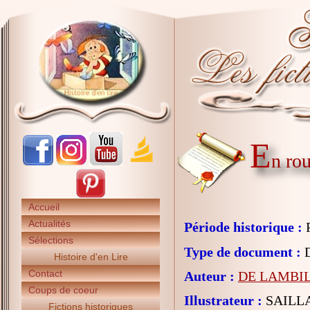
E
n rou
Accueil
Actualités
Période historique :
P
Sélections
Type de document :
D
Histoire d'en Lire
Contact
Auteur :
DE LAMBILL
Coups de coeur
Illustrateur :
SAILL
Fictions historiques