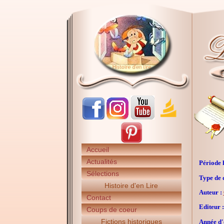
Accueil
Actualités
Période h
Sélections
Type de 
Histoire d'en Lire
Auteur :
Contact
Editeur :
Coups de coeur
Fictions historiques
Année d'é