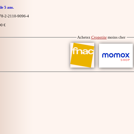
de 5 ans.
8-2-2110-9096-4
0 €
Achetez
Cropetite
moins cher