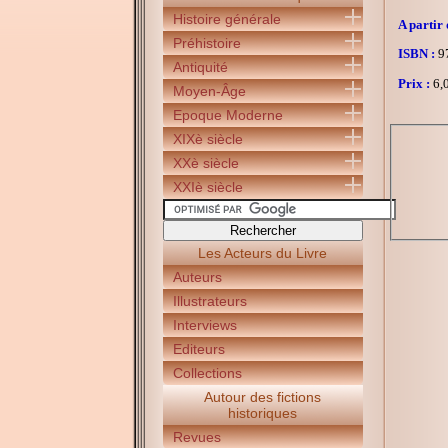
Histoire générale
A partir 
Préhistoire
ISBN :
97
Antiquité
Prix :
6,0
Moyen-Âge
Epoque Moderne
XIXè siècle
XXè siècle
XXIè siècle
Les Acteurs du Livre
Auteurs
Illustrateurs
Interviews
Editeurs
Collections
Autour des fictions
historiques
Revues