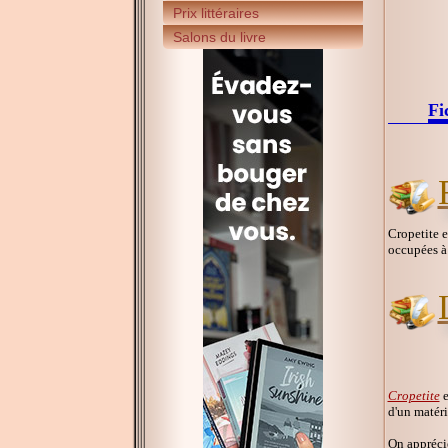
Prix littéraires
Salons du livre
Fi
Cropetite e
occupées à 
Cropetite
e
d'un matéri
On appréci