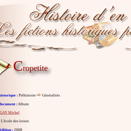
C
ropetite
istorique :
Préhistoire
Généralités
document :
Album
GAY Michel
L'école des loisirs
dition :
2008