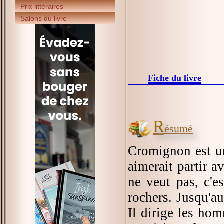
Prix littéraires
Salons du livre
Fiche du livre
R
ésumé
Cromignon est un
aimerait partir 
ne veut pas, c'e
rochers. Jusqu'a
Il dirige les hom