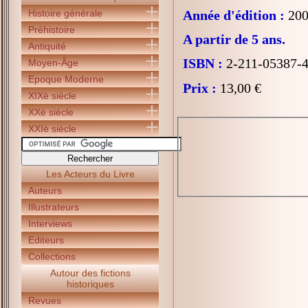
Histoire générale
Année d'édition :
200
Préhistoire
A partir de 5 ans.
Antiquité
ISBN :
2-211-05387-
Moyen-Âge
Epoque Moderne
Prix :
13,00 €
XIXè siècle
XXè siècle
XXIè siècle
Les Acteurs du Livre
Auteurs
Illustrateurs
Interviews
Editeurs
Collections
Autour des fictions
historiques
Revues