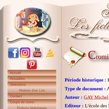
C
rom
Accueil
Actualités
Période historique :
P
Sélections
Type de document :
A
Histoire d'en Lire
Contact
Auteur :
GAY Michel
Coups de coeur
Editeur :
L'école des l
Fictions historiques