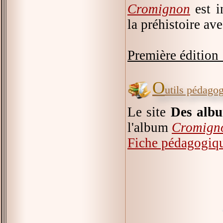
Cromignon
est i
la préhistoire ave
Première édition 
O
utils pédago
Le site
Des albu
l'album
Cromign
Fiche pédagogiq