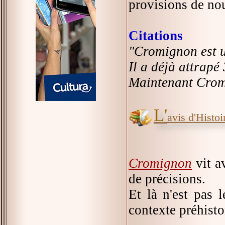
provisions de nou
Citations
"Cromignon est u
Il a déjà attrapé 
Maintenant Cromi
L'
avis d'Histoir
Cromignon
vit a
de précisions.
Et là n'est pas 
contexte préhisto