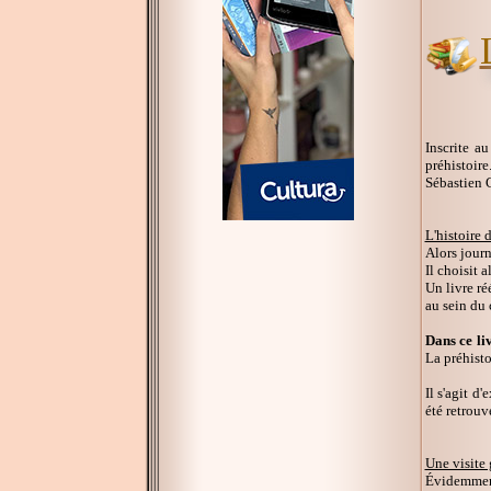
Inscrite a
préhistoire
Sébastien 
L'histoire d
Alors journ
Il choisit 
Un livre ré
au sein du 
Dans ce li
La préhisto
Il s'agit d
été retrouv
Une visite
Évidemment