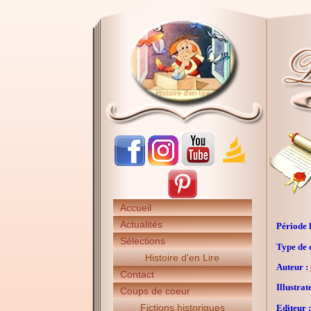
Accueil
Actualités
Période h
Sélections
Type de 
Histoire d'en Lire
Auteur :
Contact
Illustrat
Coups de coeur
Fictions historiques
Editeur :