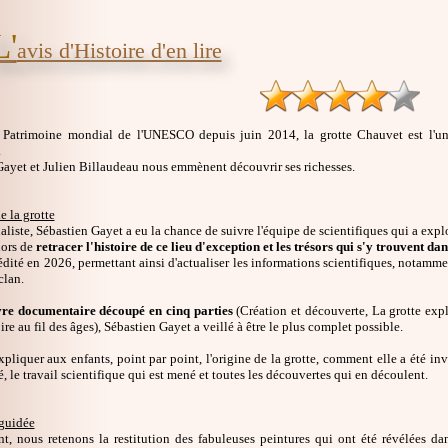
L'
avis d'Histoire d'en lire
u Patrimoine mondial de l'UNESCO depuis juin 2014, la grotte Chauvet est l'un
.
Gayet et Julien Billaudeau nous emmènent découvrir ses richesses.
e la grotte
aliste, Sébastien Gayet a eu la chance de suivre l'équipe de scientifiques qui a expl
alors de
retracer l'histoire de ce lieu d'exception et les trésors qui s'y trouvent d
édité en 2026, permettant ainsi d'actualiser les informations scientifiques, notamm
clan.
vre documentaire découpé en cinq parties
(Création et découverte, La grotte expl
ire au fil des âges), Sébastien Gayet a veillé à être le plus complet possible.
'expliquer aux enfants, point par point, l'origine de la grotte, comment elle a été inv
é, le travail scientifique qui est mené et toutes les découvertes qui en découlent.
 guidée
, nous retenons la restitution des fabuleuses peintures qui ont été révélées dan