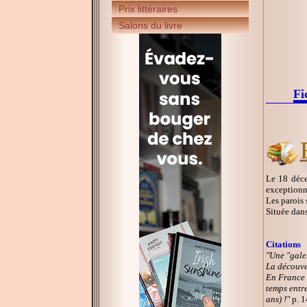
Prix littéraires
Salons du livre
Fi
Le 18 déce
exceptionn
Les parois 
Située dans
Citations
"Une "gale
La découve
En France 
temps entre
ans) !"
p. 1