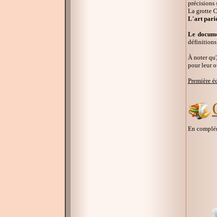
précisions 
La grotte 
L'art pari
Le documen
définitions
À noter qu'
pour leur o
Première é
En compléme