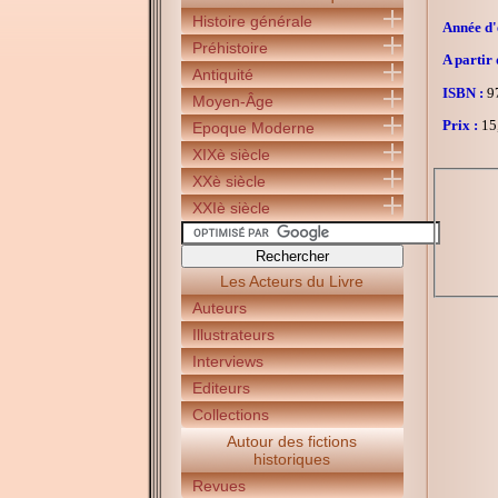
Histoire générale
Année d'é
Préhistoire
A partir 
Antiquité
ISBN :
97
Moyen-Âge
Prix :
15
Epoque Moderne
XIXè siècle
XXè siècle
XXIè siècle
Les Acteurs du Livre
Auteurs
Illustrateurs
Interviews
Editeurs
Collections
Autour des fictions
historiques
Revues