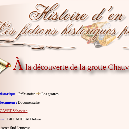
À
la découverte de la grotte Chauv
istorique :
Préhistoire
Les grottes
document :
Documentaire
GAYET Sébastien
eur :
BILLAUDEAU Julien
Actes Sud Jeunesse