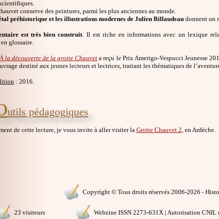
scientifiques.
Chauvet conserve des peintures, parmi les plus anciennes au monde.
étal préhistorique et les illustrations modernes de Julien Billaudeau
donnent un re
taire est très bien construit
. Il est riche en informations avec un lexique rel
 en glossaire.
À la découverte de la grotte Chauvet
a reçu le Prix Amerigo-Vespucci Jeunesse 201
uvrage destiné aux jeunes lecteurs et lectrices, traitant les thématiques de l’aventur
dition
: 2016.
O
utils pédagogiques
nt de cette lecture, je vous invite à aller visiter la
Grotte Chauvet 2
, en Ardèche.
Copyright © Tous droits réservés 2006-2026 - Histoi
23 visiteurs
Webzine ISSN 2273-631X | Autorisation CNIL