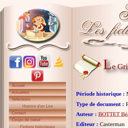
L
e Gri
Accueil
Actualités
Période historique :
Sélections
Type de document :
R
Histoire d'en Lire
Contact
Auteur :
BOTTET Béa
Coups de coeur
Editeur :
Casterman
Fictions historiques