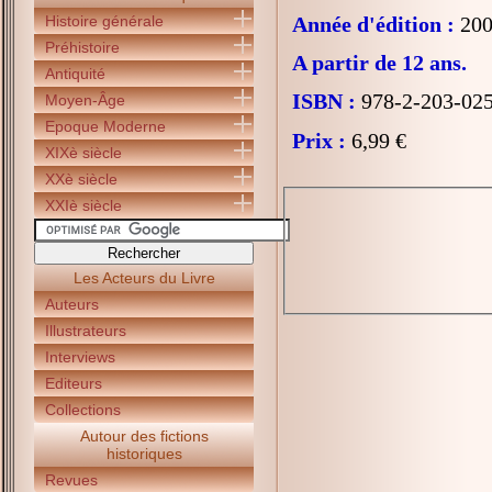
Histoire générale
Année d'édition :
200
Préhistoire
A partir de 12 ans.
Antiquité
ISBN :
978-2-203-02
Moyen-Âge
Epoque Moderne
Prix :
6,99 €
XIXè siècle
XXè siècle
XXIè siècle
Les Acteurs du Livre
Auteurs
Illustrateurs
Interviews
Editeurs
Collections
Autour des fictions
historiques
Revues