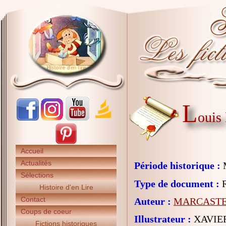
L
ouis 
Accueil
Actualités
Période historique :
Sélections
Type de document :
R
Histoire d'en Lire
Contact
Auteur :
MARCASTEL
Coups de coeur
Illustrateur :
XAVIER
Fictions historiques