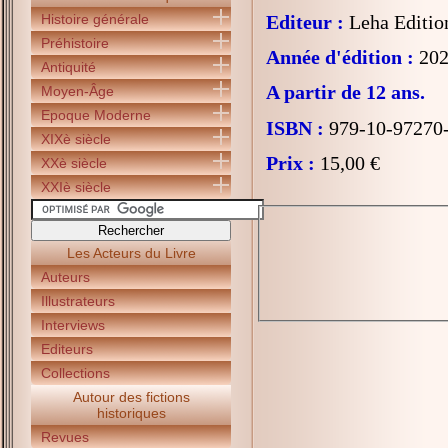
Histoire générale
Editeur :
Leha Editio
Préhistoire
Année d'édition :
202
Antiquité
A partir de 12 ans.
Moyen-Âge
Epoque Moderne
ISBN :
979-10-97270
XIXè siècle
Prix :
15,00 €
XXè siècle
XXIè siècle
Les Acteurs du Livre
Auteurs
Illustrateurs
Interviews
Editeurs
Collections
Autour des fictions
historiques
Revues