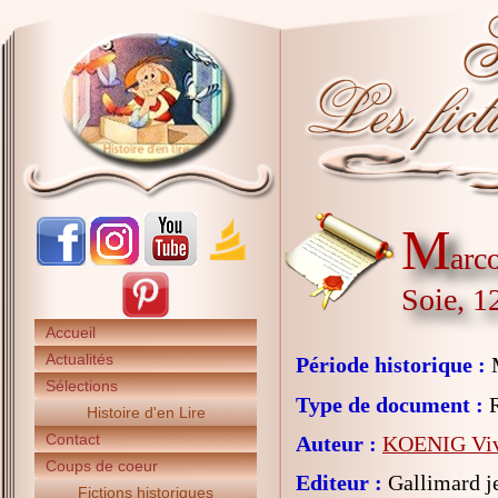
M
arc
Soie, 1
Accueil
Actualités
Période historique :
Sélections
Type de document :
R
Histoire d'en Lire
Contact
Auteur :
KOENIG Viv
Coups de coeur
Editeur :
Gallimard j
Fictions historiques