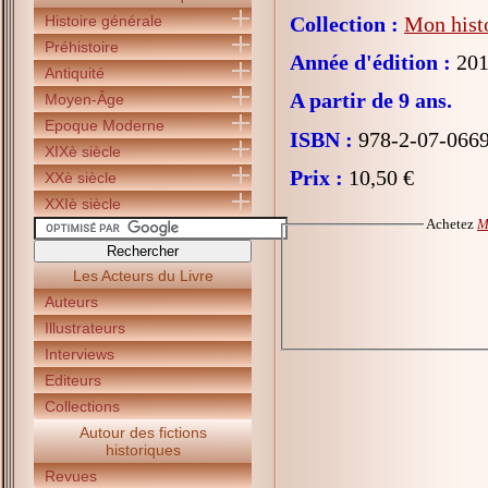
Histoire générale
Collection :
Mon histo
Préhistoire
Année d'édition :
201
Antiquité
A partir de 9 ans.
Moyen-Âge
Epoque Moderne
ISBN :
978-2-07-066
XIXè siècle
Prix :
10,50 €
XXè siècle
XXIè siècle
Achetez
M
Les Acteurs du Livre
Auteurs
Illustrateurs
Interviews
Editeurs
Collections
Autour des fictions
historiques
Revues