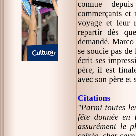
connue depuis 
commerçants et n
voyage et leur r
repartir dès qu
demandé. Marco P
se soucie pas de 
écrit ses impress
père, il est fin
avec son père et 
Citations
"Parmi toutes les
fête donnée en 
assurément le p
soirée, cher carn