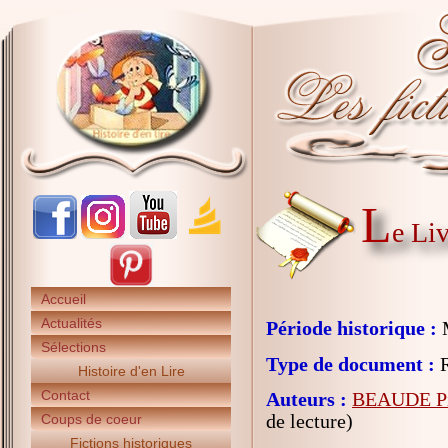
L
e Li
Accueil
Actualités
Période historique :
Sélections
Type de document :
R
Histoire d'en Lire
Contact
Auteurs :
BEAUDE Pi
de lecture)
Coups de coeur
Fictions historiques