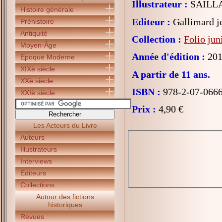
Illustrateur :
SAILL
Histoire générale
Editeur :
Gallimard j
Préhistoire
Antiquité
Collection :
Folio jun
Moyen-Âge
Année d'édition :
201
Epoque Moderne
XIXè siècle
A partir de 11 ans.
XXè siècle
ISBN :
978-2-07-066
XXIè siècle
Prix :
4,90 €
Les Acteurs du Livre
Auteurs
Illustrateurs
Interviews
Editeurs
Collections
Autour des fictions
historiques
Revues