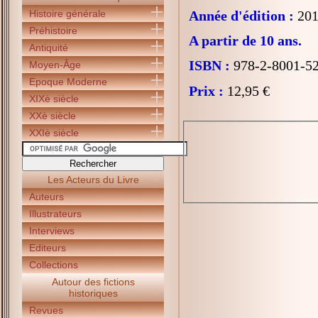
Histoire générale
Année d'édition :
201
Préhistoire
A partir de 10 ans.
Antiquité
ISBN :
978-2-8001-5
Moyen-Âge
Epoque Moderne
Prix :
12,95 €
XIXè siècle
XXè siècle
XXIè siècle
Les Acteurs du Livre
Auteurs
Illustrateurs
Interviews
Editeurs
Collections
Autour des fictions
historiques
Revues