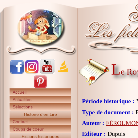
L
e Ro
Accueil
Actualités
Période historique :
Sélections
Type de document :
B
Histoire d'en Lire
Contact
Auteur :
FÉROUMONT
Coups de coeur
Editeur :
Dupuis
Fictions historiques