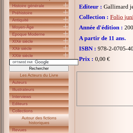
Histoire générale
Editeur :
Gallimard j
Préhistoire
Collection :
Folio jun
Antiquité
Année d'édition :
200
Moyen-Âge
Epoque Moderne
A partir de 11 ans.
XIXè siècle
ISBN :
978-2-0705-4
XXè siècle
XXIè siècle
Prix :
0,00 €
Les Acteurs du Livre
Auteurs
Illustrateurs
Interviews
Editeurs
Collections
Autour des fictions
historiques
Revues