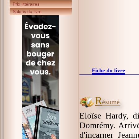
Prix littéraires
Salons du livre
Fiche du livre
R
ésumé
Eloïse Hardy, di
Domrémy. Arrivée
d'incarner Jean