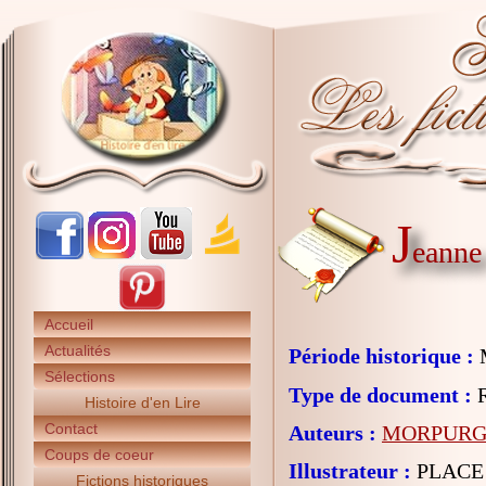
J
eanne
Accueil
Actualités
Période historique :
Sélections
Type de document :
R
Histoire d'en Lire
Contact
Auteurs :
MORPURGO
Coups de coeur
Illustrateur :
PLACE 
Fictions historiques