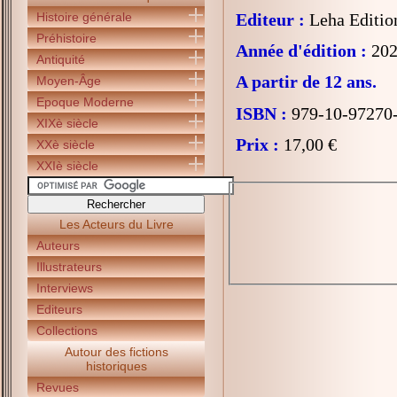
Histoire générale
Editeur :
Leha Editio
Préhistoire
Année d'édition :
202
Antiquité
A partir de 12 ans.
Moyen-Âge
Epoque Moderne
ISBN :
979-10-97270
XIXè siècle
Prix :
17,00 €
XXè siècle
XXIè siècle
Les Acteurs du Livre
Auteurs
Illustrateurs
Interviews
Editeurs
Collections
Autour des fictions
historiques
Revues