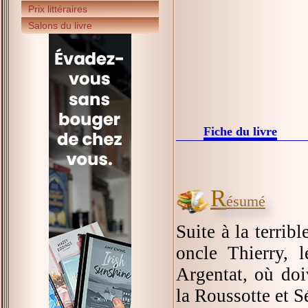
Prix littéraires
Salons du livre
Fiche du livre
R
ésumé
Suite à la terrib
oncle Thierry, 
Argentat, où doi
la Roussotte et S