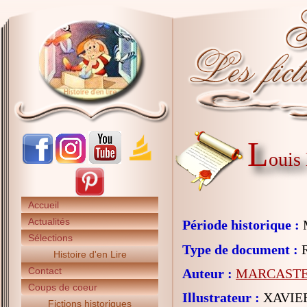
L
ouis 
Accueil
Actualités
Période historique :
Sélections
Type de document :
R
Histoire d'en Lire
Contact
Auteur :
MARCASTEL
Coups de coeur
Illustrateur :
XAVIER
Fictions historiques