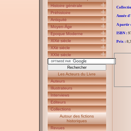
Histoire générale
Collectio
Préhistoire
Année d'é
Antiquité
A partir 
Moyen-Âge
ISBN :
97
Epoque Moderne
XIXè siècle
Prix :
8,3
XXè siècle
XXIè siècle
Les Acteurs du Livre
Auteurs
Illustrateurs
Interviews
Editeurs
Collections
Autour des fictions
historiques
Revues