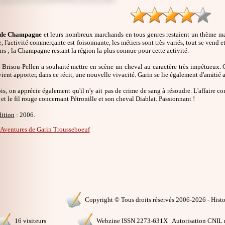
s de Champagne
et leurs nombreux marchands en tous genres restaient un thème m
l'activité commerçante est foisonnante, les métiers sont très variés, tout se vend et 
rs ; la Champagne restant la région la plus connue pour cette activité.
Brisou-Pellen a souhaité mettre en scène un cheval au caractère très impétueux. G
vient apporter, dans ce récit, une nouvelle vivacité. Garin se lie également d'amitié 
is, on apprécie également qu'il n'y ait pas de crime de sang à résoudre. L'affaire c
 et le fil rouge concernant Pétronille et son cheval Diablat. Passionnant !
dition
: 2006.
 Aventures de Garin Trousseboeuf
Copyright © Tous droits réservés 2006-2026 - Histoi
16 visiteurs
Webzine ISSN 2273-631X | Autorisation CNIL