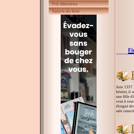
Prix littéraires
Salons du livre
Fi
Juin 1357.
hésiter, il
une fille d
veut à tout
éloigné des
sale caract