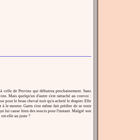
e à celle de Provins qui débutera prochainement. Sans
vins. Mais quelqu'un d'autre s'est rattaché au convoi :
que pour le beau cheval noir qu'a acheté le drapier. Elle
 à le monter. Garin s'est même fait prédire de se tenir
 qui lui cause bien des soucis pour l'instant. Malgré son
est-elle au juste ?