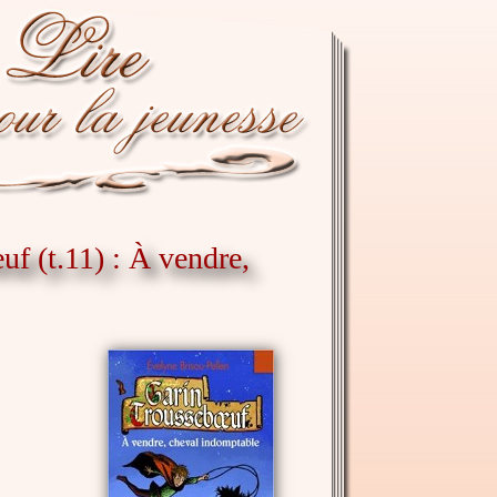
f (t.11) : À vendre,