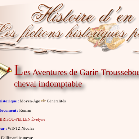
L
es Aventures de Garin Trousseboeu
cheval indomptable
istorique :
Moyen-Âge
Généralités
document :
Roman
BRISOU-PELLEN Évelyne
eur :
WINTZ Nicolas
Gallimard jeunesse