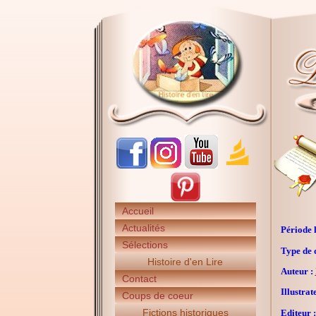
Accueil
Actualités
Période h
Sélections
Type de 
Histoire d'en Lire
Auteur :
Contact
Illustrat
Coups de coeur
Fictions historiques
Editeur :