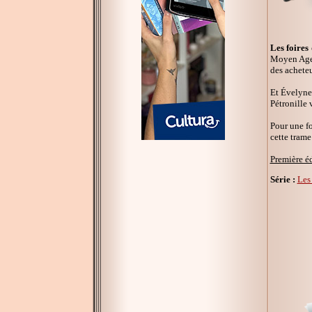
Les foire
Moyen Age, 
des acheteu
Et Évelyne 
Pétronille 
Pour une fo
cette trame
Première é
Série :
Les