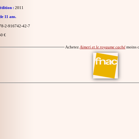
dition :
2011
de 11 ans.
8-2-916742-42-7
0 €
Achetez
Aimeri et le royaume caché
moins 