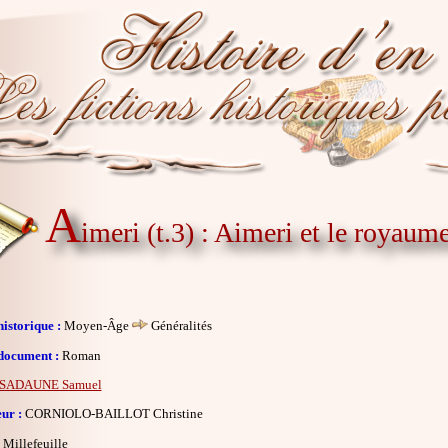
A
imeri (t.3) : Aimeri et le royaum
istorique :
Moyen-Âge
Généralités
document :
Roman
SADAUNE Samuel
eur :
CORNIOLO-BAILLOT Christine
Millefeuille