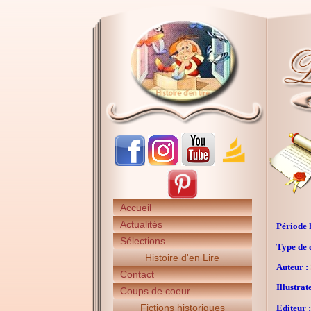
Accueil
Actualités
Période h
Sélections
Type de 
Histoire d'en Lire
Auteur :
Contact
Illustrat
Coups de coeur
Fictions historiques
Editeur :