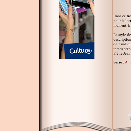
Dans ce tr
pour le lec
moment. Evi
Le style de
description
de n'indiq
tomes précé
Prêtre Jean
Série :
Aim