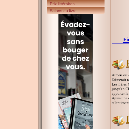
Prix littéraires
Salons du livre
Fi
Aimeri est 
l'aimerait t
Les frères
jusqu'en Ch
apporter la
Après une c
ralentissen