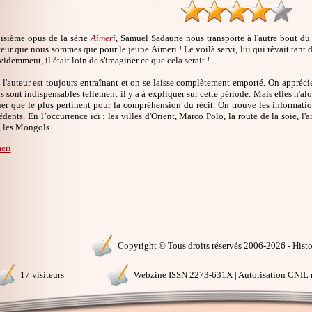
oisième opus de la série
Aimeri
, Samuel Sadaune nous transporte à l'autre bout du
teur que nous sommes que pour le jeune Aimeri ! Le voilà servi, lui qui rêvait tant de
demment, il était loin de s'imaginer ce que cela serait !
 l'auteur est toujours entraînant et on se laisse complètement emporté. On apprécie
s sont indispensables tellement il y a à expliquer sur cette période. Mais elles n'alo
uer que le plus pertinent pour la compréhension du récit. On trouve les informati
dents. En l’occurrence ici : les villes d'Orient, Marco Polo, la route de la soie
, les Mongols...
eri
Copyright © Tous droits réservés 2006-2026 - Histoi
17 visiteurs
Webzine ISSN 2273-631X | Autorisation CNIL