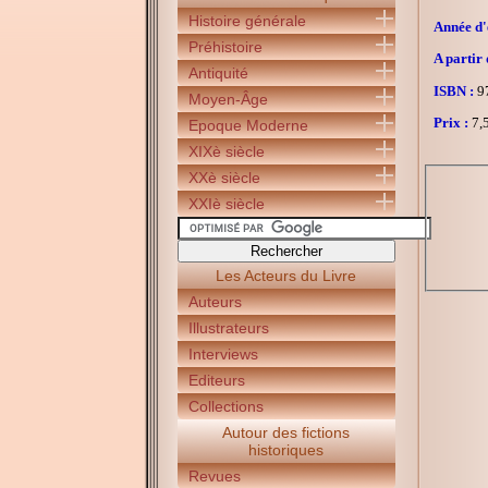
Histoire générale
Année d'é
Préhistoire
A partir 
Antiquité
ISBN :
97
Moyen-Âge
Prix :
7,5
Epoque Moderne
XIXè siècle
XXè siècle
XXIè siècle
Les Acteurs du Livre
Auteurs
Illustrateurs
Interviews
Editeurs
Collections
Autour des fictions
historiques
Revues