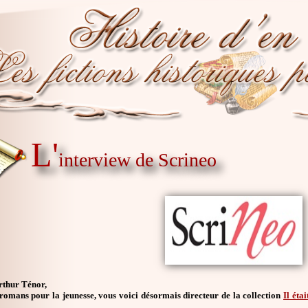
L'
interview de Scrineo
rthur Ténor,
romans pour la jeunesse, vous voici désormais directeur de la collection
Il éta