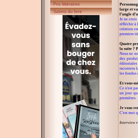
Prix littéraires
Personnage
large et v
Salons du livre
l’angle d’
Je ne crois
réfléchir à
création es
premiers tit
Quatre pre
la suite ? 
Nous ne nou
des produi
éditoriales
racontera l
les fondus d
Et vous-mê
Ce n'est pa
un jour qu
premières.
Je vous rem
C'est moi q
Interview r