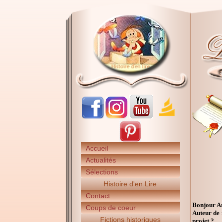
Accueil
Actualités
Sélections
Histoire d'en Lire
Contact
Bonjour A
Coups de coeur
Auteur de 
Fictions historiques
projet ?