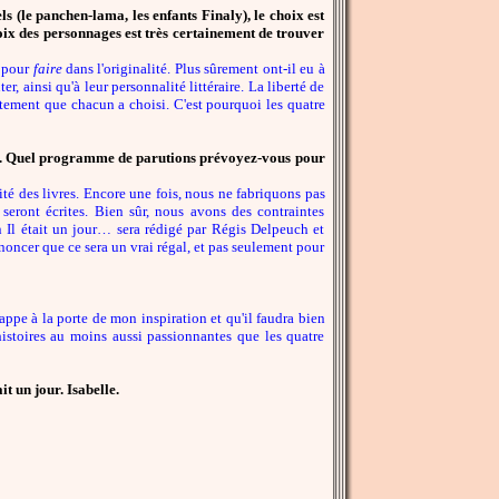
 (le panchen-lama, les enfants Finaly), le choix est
hoix des personnages est très certainement de trouver
e pour
faire
dans l'originalité. Plus sûrement ont-il eu à
er, ainsi qu'à leur personnalité littéraire. La liberté de
raitement que chacun a choisi. C'est pourquoi les quatre
15. Quel programme de parutions prévoyez-vous pour
té des livres. Encore une fois, nous ne fabriquons pas
 seront écrites. Bien sûr, nous avons des contraintes
in Il était un jour… sera rédigé par Régis Delpeuch et
oncer que ce sera un vrai régal, et pas seulement pour
frappe à la porte de mon inspiration et qu'il faudra bien
istoires au moins aussi passionnantes que les quatre
t un jour. Isabelle.