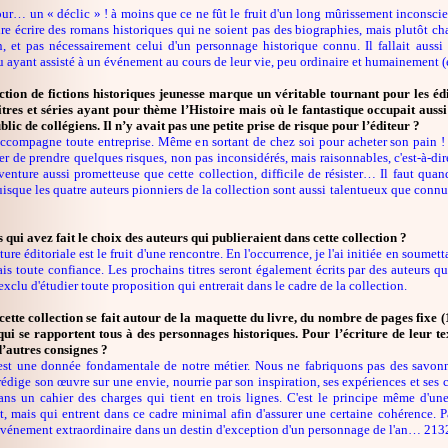
jour… un « déclic » ! à moins que ce ne fût le fruit d'un long mûrissement inconscien
aire écrire des romans historiques qui ne soient pas des biographies, mais plutôt 
n, et pas nécessairement celui d'un personnage historique connu. Il fallait auss
 ayant assisté à un événement au cours de leur vie, peu ordinaire et humainement (
ection de fictions historiques jeunesse marque un véritable tournant pour les éd
itres et séries ayant pour thème l’Histoire mais où le fantastique occupait aussi
lic de collégiens. Il n’y avait pas une petite prise de risque pour l’éditeur ?
ccompagne toute entreprise. Même en sortant de chez soi pour acheter son pain ! Or
er de prendre quelques risques, non pas inconsidérés, mais raisonnables, c'est-à-dir
enture aussi prometteuse que cette collection, difficile de résister… Il faut quan
uisque les quatre auteurs pionniers de la collection sont aussi talentueux que connu
 qui avez fait le choix des auteurs qui publieraient dans cette collection ?
ure éditoriale est le fruit d'une rencontre. En l'occurrence, je l'ai initiée en soume
ais toute confiance. Les prochains titres seront également écrits par des auteurs qui
xclu d'étudier toute proposition qui entrerait dans le cadre de la collection.
cette collection se fait autour de la maquette du livre, du nombre de pages fixe 
 qui se rapportent tous à des personnages historiques. Pour l’écriture de leur tex
d’autres consignes ?
 est une donnée fondamentale de notre métier. Nous ne fabriquons pas des savonnet
rédige son œuvre sur une envie, nourrie par son inspiration, ses expériences et ses c
 dans un cahier des charges qui tient en trois lignes. C'est le principe même d'un
, mais qui entrent dans ce cadre minimal afin d'assurer une certaine cohérence. P
événement extraordinaire dans un destin d'exception d'un personnage de l'an… 2132,