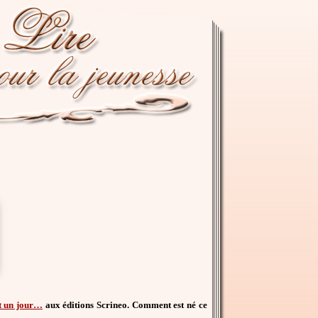
it un jour…
aux éditions Scrineo. Comment est né ce