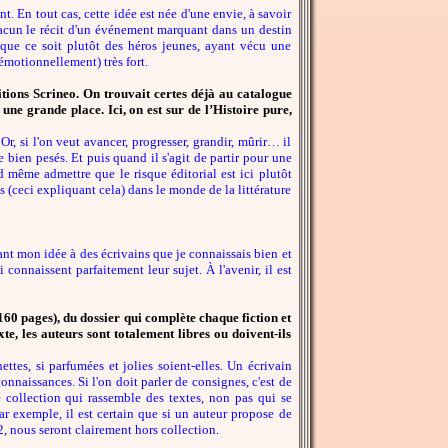
t. En tout cas, cette idée est née d'une envie, à savoir
chacun le récit d'un événement marquant dans un destin
i que ce soit plutôt des héros jeunes, ayant vécu une
émotionnellement) très fort.
itions Scrineo. On trouvait certes déjà au catalogue
 une grande place. Ici, on est sur de l’Histoire pure,
, si l'on veut avancer, progresser, grandir, mûrir… il
e bien pesés. Et puis quand il s'agit de partir pour une
d même admettre que le risque éditorial est ici plutôt
s (ceci expliquant cela) dans le monde de la littérature
ttant mon idée à des écrivains que je connaissais bien et
 connaissent parfaitement leur sujet. À l'avenir, il est
(160 pages), du dossier qui complète chaque fiction et
te, les auteurs sont totalement libres ou doivent-ils
tes, si parfumées et jolies soient-elles. Un écrivain
onnaissances. Si l'on doit parler de consignes, c'est de
e collection qui rassemble des textes, non pas qui se
ar exemple, il est certain que si un auteur propose de
 nous seront clairement hors collection.