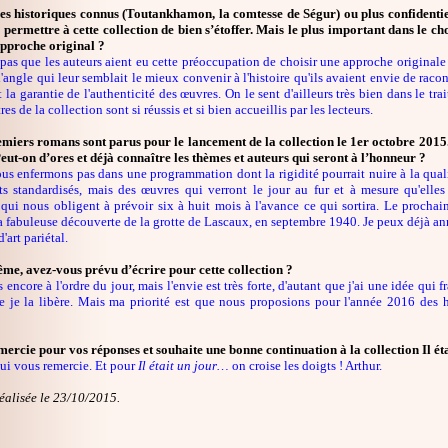
s historiques connus (Toutankhamon, la comtesse de Ségur) ou plus confidentiels
a permettre à cette collection de bien s’étoffer. Mais le plus important dans le c
approche original ?
 pas que les auteurs aient eu cette préoccupation de choisir une approche original
 l'angle qui leur semblait le mieux convenir à l'histoire qu'ils avaient envie de racont
t la garantie de l'authenticité des œuvres. On le sent d'ailleurs très bien dans le t
res de la collection sont si réussis et si bien accueillis par les lecteurs.
miers romans sont parus pour le lancement de la collection le 1er octobre 20
Peut-on d’ores et déjà connaître les thèmes et auteurs qui seront à l’honneur ?
s enfermons pas dans une programmation dont la rigidité pourrait nuire à la quali
ts standardisés, mais des œuvres qui verront le jour au fur et à mesure qu'elles
 qui nous obligent à prévoir six à huit mois à l'avance ce qui sortira. Le procha
a fabuleuse découverte de la grotte de Lascaux, en septembre 1940. Je peux déjà ann
'art pariétal.
me, avez-vous prévu d’écrire pour cette collection ?
s encore à l'ordre du jour, mais l'envie est très forte, d'autant que j'ai une idée qui 
e je la libère. Mais ma priorité est que nous proposions pour l'année 2016 des h
ercie pour vos réponses et souhaite une bonne continuation à la collection Il étai
ui vous remercie. Et pour
Il était un jour…
on croise les doigts ! Arthur.
éalisée le 23/10/2015.