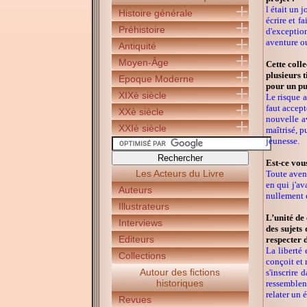
l était un 
Histoire générale
écrire et f
Préhistoire
d'exceptio
aventure ou
Antiquité
Moyen-Âge
Cette coll
plusieurs t
Epoque Moderne
pour un pub
XIXè siècle
Le risque a
faut accept
XXè siècle
nouvelle av
XXIè siècle
maîtrisé, p
jeunesse.
Est-ce vous
Les Acteurs du Livre
Toute avent
en qui j'av
Auteurs
nullement e
Illustrateurs
L’unité de 
Interviews
des sujets
Editeurs
respecter 
La liberté
Collections
conçoit et 
Autour des fictions
s'inscrire
historiques
ressemblent
relater un 
Revues