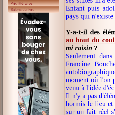
ses suites m'a ét
Prix littéraires
Enfant puis adol
Salons du livre
pays qui n'existe
Y-a-t-il des él
au bout du coul
mi raisin
?
Seulement dan
Francine Bouche
autobiographiqu
moment où l'on p
venu à l'idée d'é
Il n'y a pas d'él
hormis le lieu et
sur un fait réel 