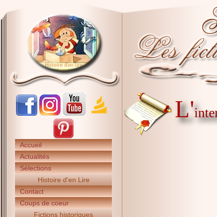
L'
int
Accueil
Actualités
Sélections
Histoire d'en Lire
Contact
Coups de coeur
Fictions historiques