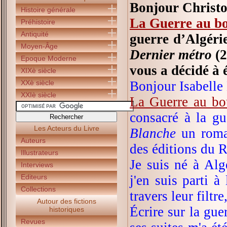
Bonjour Christ
Histoire générale
La Guerre au bo
Préhistoire
Antiquité
guerre d’Algéri
Moyen-Âge
Dernier métro
(2
Epoque Moderne
vous a décidé à 
XIXè siècle
XXè siècle
Bonjour Isabelle
XXIè siècle
La Guerre au bo
consacré à la gu
Les Acteurs du Livre
Blanche
un roman
Auteurs
des éditions du 
Illustrateurs
Je suis né à Alg
Interviews
Editeurs
j'en suis parti à
Collections
travers leur filtr
Autour des fictions
Écrire sur la gu
historiques
Revues