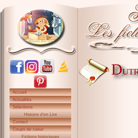
D
UTR
Accueil
Actualités
Sélections
Histoire d'en Lire
Contact
Coups de coeur
Fictions historiques