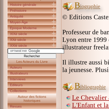
B
Histoire générale
iographie
Préhistoire
© Editions Cast
Antiquité
Moyen-Âge
Epoque Moderne
Professeur de ban
XIXè siècle
Lyon entre 1999 
XXè siècle
XXIè siècle
illustrateur free
Il illustre aussi 
Les Acteurs du Livre
Auteurs
la jeunesse. Plus
Illustrateurs
Interviews
B
Editeurs
ibliographie
Collections
Le Chevalier 
Autour des fictions
historiques
L'Enfant et la
Revues