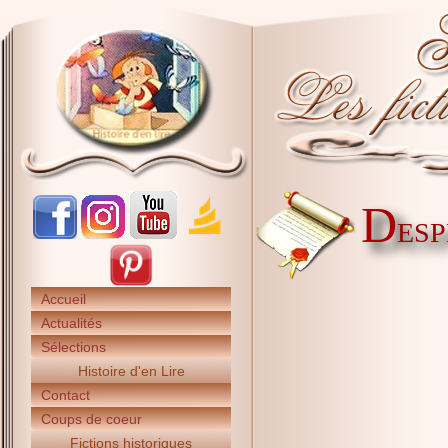
D
ESP
Accueil
Actualités
Sélections
Histoire d'en Lire
Contact
Coups de coeur
Fictions historiques