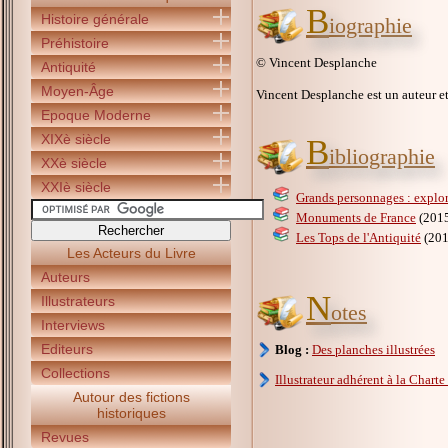
B
Histoire générale
iographie
Préhistoire
© Vincent Desplanche
Antiquité
Moyen-Âge
Vincent Desplanche est un auteur et 
Epoque Moderne
XIXè siècle
B
ibliographie
XXè siècle
XXIè siècle
Grands personnages : explor
Monuments de France
(201
Les Tops de l'Antiquité
(201
Les Acteurs du Livre
Auteurs
N
Illustrateurs
otes
Interviews
Editeurs
Blog :
Des planches illustrées
Collections
Illustrateur adhérent à la Charte
Autour des fictions
historiques
Revues