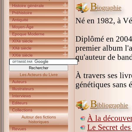
B
Histoire générale
iographie
Préhistoire
Né en 1982, à Vé
Antiquité
Moyen-Âge
Epoque Moderne
Diplômé en 2004 
XIXè siècle
premier album l'a
XXè siècle
XXIè siècle
qu'auteur de band
À travers ses liv
Les Acteurs du Livre
Auteurs
génétiques sans é
Illustrateurs
Interviews
B
Editeurs
ibliographie
Collections
À la découver
Autour des fictions
historiques
Le Secret de
Revues