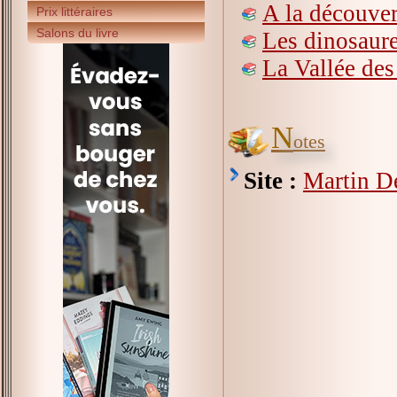
A la découver
Prix littéraires
Salons du livre
Les dinosaure
La Vallée d
N
otes
Site :
Martin D