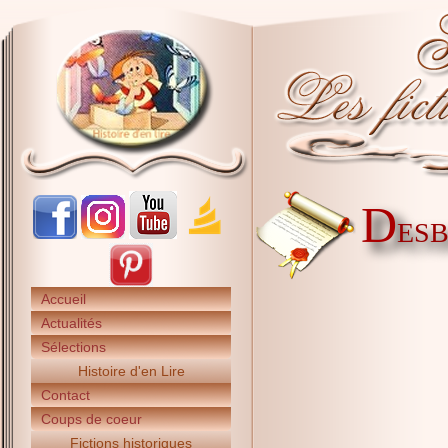
D
ESB
Accueil
Actualités
Sélections
Histoire d'en Lire
Contact
Coups de coeur
Fictions historiques