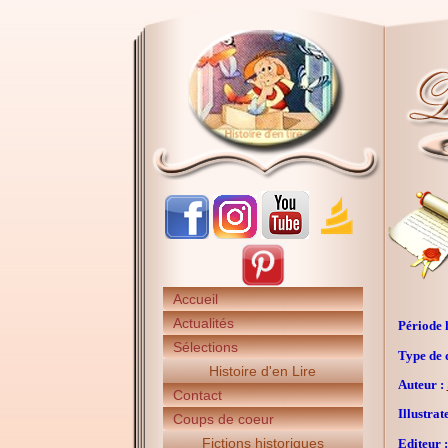
Accueil
Actualités
Période h
Sélections
Type de 
Histoire d'en Lire
Auteur :
Contact
Illustrat
Coups de coeur
Fictions historiques
Editeur :