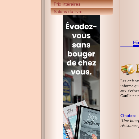
Prix littéraires
Salons du livre
Fi
Les enfant
informe que
aux événem
Gaulle ne p
Citations
"Une interf
résistance 