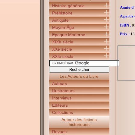
Histoire générale
Année d'é
Préhistoire
A partir 
Antiquité
ISBN :
97
Moyen-Âge
Prix :
13
Epoque Moderne
XIXè siècle
XXè siècle
XXIè siècle
Les Acteurs du Livre
Auteurs
Illustrateurs
Interviews
Editeurs
Collections
Autour des fictions
historiques
Revues