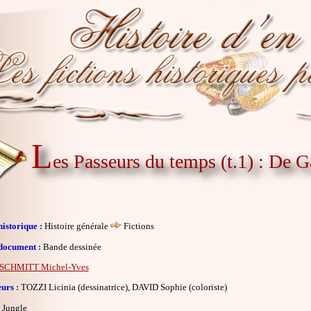
L
es Passeurs du temps (t.1) : De Ga
istorique :
Histoire générale
Fictions
document :
Bande dessinée
SCHMITT Michel-Yves
eurs :
TOZZI Licinia (dessinatrice), DAVID Sophie (coloriste)
Jungle