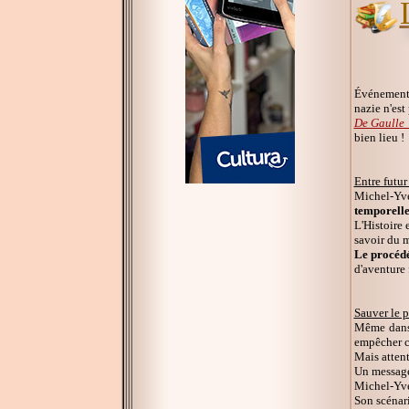
Événement 
nazie n'est
De Gaulle 
bien lieu !
Entre futur
Michel-Yve
temporell
L'Histoire 
savoir du m
Le procédé
d'aventure 
Sauver le p
Même dans l
empêcher ce
Mais attenti
Un message 
Michel-Yves
Son scénari