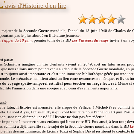
L'
avis d'Histoire d'en lire
majeur de la Seconde Guerre mondiale, l'appel du 18 juin 1940 de Charles de Ga
 pourtant pas le plus abordé en littérature jeunesse.
: l'appel du 18 juin
, premier tome de la BD
Les Passeurs du temps
invite à un voy
 et passé
s Schmitt a imaginé un trio d'enfants vivant en 2049, soit un futur assez pro
e
que nous allons suivre pour revenir au début de la Seconde Guerre mondiale, en j
est toujours aussi importante et c'est une immense bibliothèque gérée par une intel
onde. Le scénariste maintient ainsi un lien entre ressources numériques et livres i
 du voyage spatio-temporel est idéal pour toucher un large lectorat
. Même si o
facilite l'immersion dans une époque et au cœur d'événements importants.
assé
e futur, l'Histoire est menacée, elle risque de s'effacer ! Michel-Yves Schmitt in
la. Ce sont Alyss, Taniss et Ulyss qui vont tout faire pour l'appel du 18 juin 1940 ai
on, sans rien altérer du passé ! L'Histoire ne doit pas être réécrite !
important à transmettre aux enfants qui liront cette BD. Eux aussi, à leur tour, devr
 Schmitt a déjà travaillé sur le sujet de la Seconde Guerre mondiale dans la BD
Le
o et les dessins lumineux de Licinia Tozzi et Sophie David restituent le contexte h