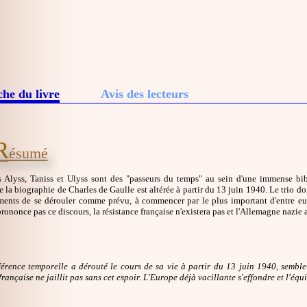
che du livre
Avis des lecteurs
R
ésumé
s Alyss, Taniss et Ulyss sont des "passeurs du temps" au sein d'une immense bib
 la biographie de Charles de Gaulle est altérée à partir du 13 juin 1940. Le trio d
ents de se dérouler comme prévu, à commencer par le plus important d'entre eux
rononce pas ce discours, la résistance française n'existera pas et l'Allemagne nazie 
érence temporelle a dérouté le cours de sa vie à partir du 13 juin 1940, semble-t-
française ne jaillit pas sans cet espoir. L'Europe déjà vacillante s'effondre et l'éq