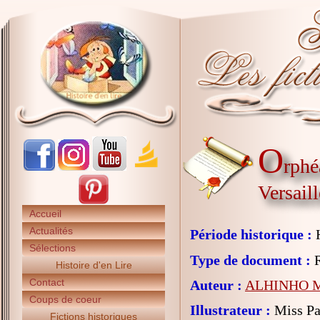
O
rphé
Versaill
Accueil
Actualités
Période historique :
H
Sélections
Type de document :
R
Histoire d'en Lire
Contact
Auteur :
ALHINHO M
Coups de coeur
Illustrateur :
Miss Pa
Fictions historiques