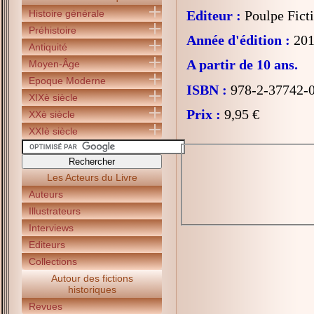
Histoire générale
Editeur :
Poulpe Fict
Préhistoire
Année d'édition :
201
Antiquité
A partir de 10 ans.
Moyen-Âge
Epoque Moderne
ISBN :
978-2-37742-
XIXè siècle
Prix :
9,95 €
XXè siècle
XXIè siècle
Les Acteurs du Livre
Auteurs
Illustrateurs
Interviews
Editeurs
Collections
Autour des fictions
historiques
Revues