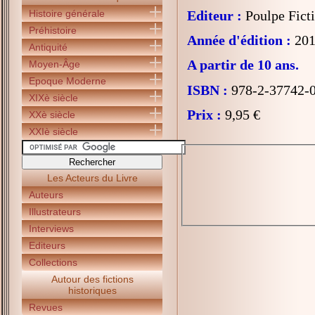
Histoire générale
Editeur :
Poulpe Fict
Préhistoire
Année d'édition :
201
Antiquité
A partir de 10 ans.
Moyen-Âge
Epoque Moderne
ISBN :
978-2-37742-
XIXè siècle
Prix :
9,95 €
XXè siècle
XXIè siècle
Les Acteurs du Livre
Auteurs
Illustrateurs
Interviews
Editeurs
Collections
Autour des fictions
historiques
Revues