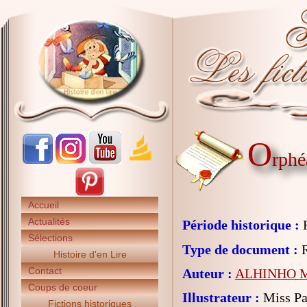
O
rphé
Accueil
Actualités
Période historique :
H
Sélections
Type de document :
R
Histoire d'en Lire
Contact
Auteur :
ALHINHO M
Coups de coeur
Illustrateur :
Miss Pa
Fictions historiques