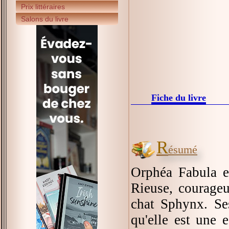
Prix littéraires
Salons du livre
Fiche du livre
R
ésumé
Orphéa Fabula es
Rieuse, courageu
chat Sphynx. Ses
qu'elle est une 