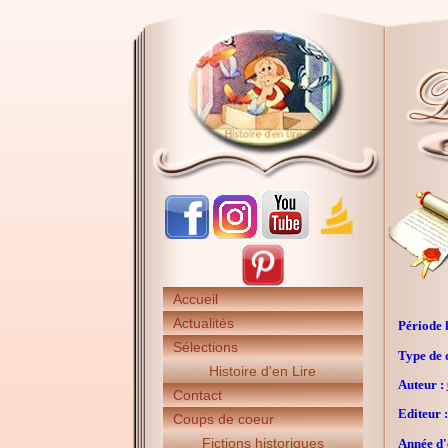
Accueil
Actualités
Période h
Sélections
Type de 
Histoire d'en Lire
Auteur :
Contact
Editeur :
Coups de coeur
Fictions historiques
Année d'é