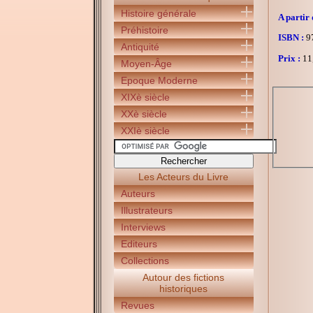
Histoire générale
A partir 
Préhistoire
ISBN :
97
Antiquité
Prix :
11
Moyen-Âge
Epoque Moderne
XIXè siècle
XXè siècle
XXIè siècle
Les Acteurs du Livre
Auteurs
Illustrateurs
Interviews
Editeurs
Collections
Autour des fictions
historiques
Revues