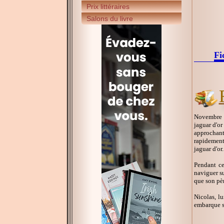
Prix littéraires
Salons du livre
Fi
Novembre 1
jaguar d'or
approchant
rapidement 
jaguar d'or.
Pendant ce
naviguer su
que son pèr
Nicolas, lu
embarque su