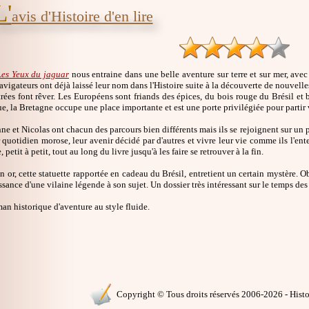
L'
avis d'Histoire d'en lire
Les Yeux du jaguar
nous entraine dans une belle aventure sur terre et sur mer, avec
avigateurs ont déjà laissé leur nom dans l'Histoire suite à la découverte de nouvelles
rées font rêver. Les Européens sont friands des épices, du bois rouge du Brésil et b
e, la Bretagne occupe une place importante et est une porte privilégiée pour partir v
ne et Nicolas ont chacun des parcours bien différents mais ils se rejoignent sur un po
r quotidien morose, leur avenir décidé par d'autres et vivre leur vie comme ils l'en
, petit à petit, tout au long du livre jusqu'à les faire se retrouver à la fin.
n or, cette statuette rapportée en cadeau du Brésil, entretient un certain mystère. Ob
sance d'une vilaine légende à son sujet. Un dossier très intéressant sur le temps des
n historique d'aventure au style fluide.
Copyright © Tous droits réservés 2006-2026 - Histoi