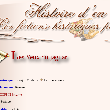
L
es Yeux du jaguar
istorique :
Epoque Moderne
La Renaissance
document :
Roman
COPPIN Brigitte
Scrineo
dition :
2014