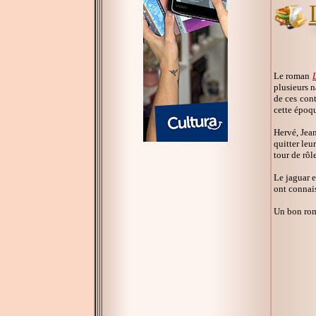
Le roman
plusieurs n
de ces cont
cette époqu
Hervé, Jean
quitter leu
tour de rôle
Le jaguar e
ont connais
Un bon roma