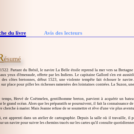
che du livre
Avis des lecteurs
R
ésumé
522. Partant du Brésil, le navire La Belle étoile reprend la mer vers sa Bretagne
 aux yeux d'émeraude, offerte par les Indiens. Le capitaine Gallord s'en est aussit
 des côtes bretonnes, début 1523, une violente tempête fait échouer le navire
sur place pour piller les richesses ramenées des lointaines contrées. La Suzon, un
 temps, Hervé de Coëtmelen, gentilhomme breton, parvient à acquérir un bateau 
r le grand océan. Alors que les préparatifs se poursuivent, il fait la connaissance 
e cherche à marier. Mais Jeanne refuse de se soumettre et rêve d'une vie plus aventu
i, est apprenti dans un atelier de cartographie. Depuis la salle où il travaille, il 
r un navire pour suivre les chemins tracés sur les cartes qu'il consulte quotidienn