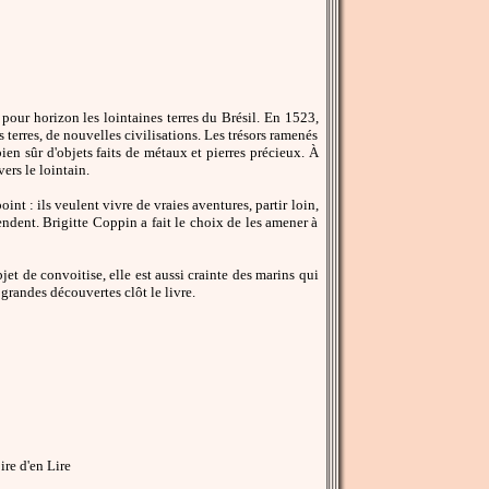
 pour horizon les lointaines terres du Brésil. En 1523,
 terres, de nouvelles civilisations. Les trésors ramenés
ien sûr d'objets faits de métaux et pierres précieux. À
ers le lointain.
int : ils veulent vivre de vraies aventures, partir loin,
tendent. Brigitte Coppin a fait le choix de les amener à
jet de convoitise, elle est aussi crainte des marins qui
 grandes découvertes clôt le livre.
re d'en Lire