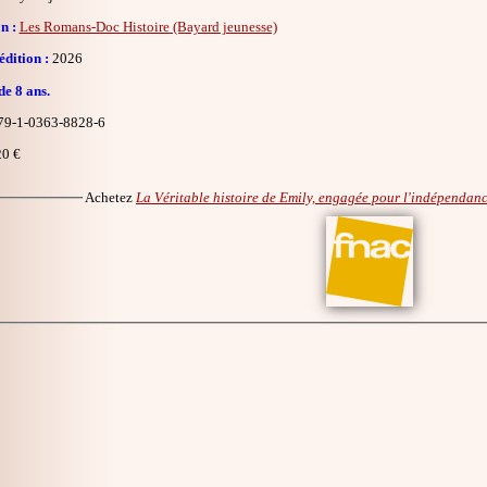
n :
Les Romans-Doc Histoire (Bayard jeunesse)
dition :
2026
de 8 ans.
9-1-0363-8828-6
0 €
Achetez
La Véritable histoire de Emily, engagée pour l'indépendanc