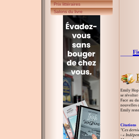
Prix littéraires
Salons du livre
Fi
Emily Hopki
se révolter 
Face au da
nouvelles d
Emily reste
Citations
"Ces dernie
- « Indépen