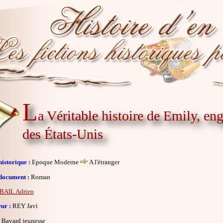
L
a Véritable histoire de Emily, en
des États-Unis
istorique :
Epoque Moderne
A l'étranger
document :
Roman
BAIL Adrien
eur :
REY Javi
Bayard jeunesse