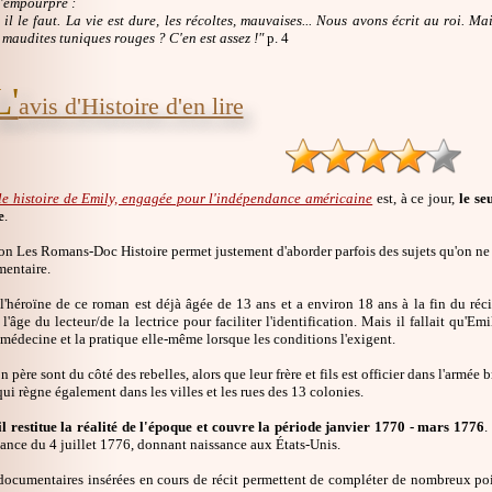
'empourpre :
 il le faut. La vie est dure, les récoltes, mauvaises... Nous avons écrit au roi. 
 maudites tuniques rouges ? C'en est assez !"
p. 4
L'
avis d'Histoire d'en lire
le histoire de Emily, engagée pour l'indépendance américaine
est, à ce jour,
le se
e
.
on Les Romans-Doc Histoire permet justement d'aborder parfois des sujets qu'on ne tr
mentaire.
 l'héroïne de ce roman est déjà âgée de 13 ans et a environ 18 ans à la fin du réc
l'âge du lecteur/de la lectrice pour faciliter l'identification. Mais il fallait qu'Emi
médecine et la pratique elle-même lorsque les conditions l'exigent.
n père sont du côté des rebelles, alors que leur frère et fils est officier dans l'armé
qui règne également dans les villes et les rues des 13 colonies.
l restitue la réalité de l'époque et couvre la période janvier 1770 - mars 1776
.
ance du 4 juillet 1776, donnant naissance aux États-Unis.
ocumentaires insérées en cours de récit permettent de compléter de nombreux point