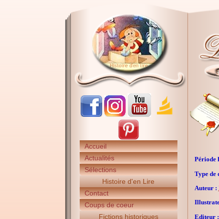
Accueil
Actualités
Période h
Sélections
Type de 
Histoire d'en Lire
Auteur :
Contact
Illustrat
Coups de coeur
Fictions historiques
Editeur :