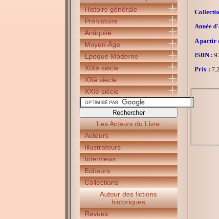
Histoire générale
Collectio
Préhistoire
Année d'é
Antiquité
A partir 
Moyen-Âge
ISBN :
97
Epoque Moderne
XIXè siècle
Prix :
7,2
XXè siècle
XXIè siècle
Les Acteurs du Livre
Auteurs
Illustrateurs
Interviews
Editeurs
Collections
Autour des fictions
historiques
Revues