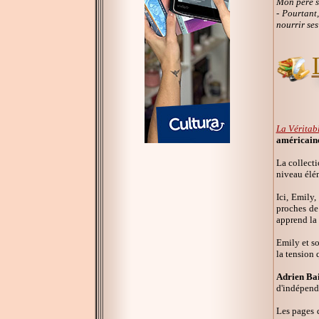
Mon père s
- Pourtant,
nourrir ses
La Véritab
américain
La collecti
niveau élé
Ici, Emily,
proches de 
apprend la 
Emily et so
la tension 
Adrien Bai
d'indépend
Les pages d