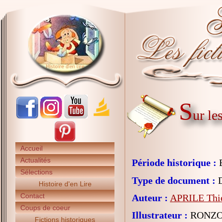
S
ur le
Accueil
Actualités
Période historique :
E
Sélections
Type de document :
D
Histoire d'en Lire
Contact
Auteur :
APRILE Thi
Coups de coeur
Illustrateur :
RONZON
Fictions historiques