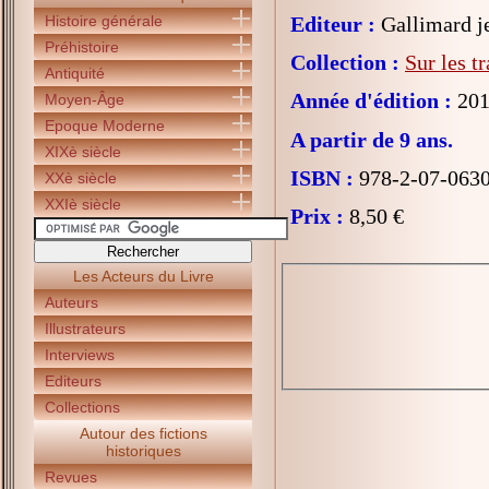
Histoire générale
Editeur :
Gallimard j
Préhistoire
Collection :
Sur les t
Antiquité
Année d'édition :
201
Moyen-Âge
Epoque Moderne
A partir de 9 ans.
XIXè siècle
ISBN :
978-2-07-063
XXè siècle
XXIè siècle
Prix :
8,50 €
Les Acteurs du Livre
Auteurs
Illustrateurs
Interviews
Editeurs
Collections
Autour des fictions
historiques
Revues