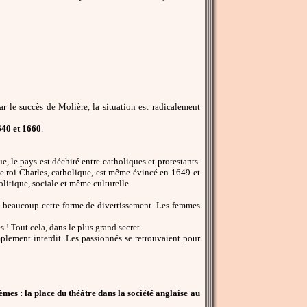
r le succès de Molière, la situation est radicalement
640 et 1660
.
, le pays est déchiré entre catholiques et protestants.
e roi Charles, catholique, est même évincé en 1649 et
politique, sociale et même culturelle.
ême beaucoup cette forme de divertissement. Les femmes
 ! Tout cela, dans le plus grand secret.
implement interdit. Les passionnés se retrouvaient pour
es : la place du théâtre dans la société anglaise au