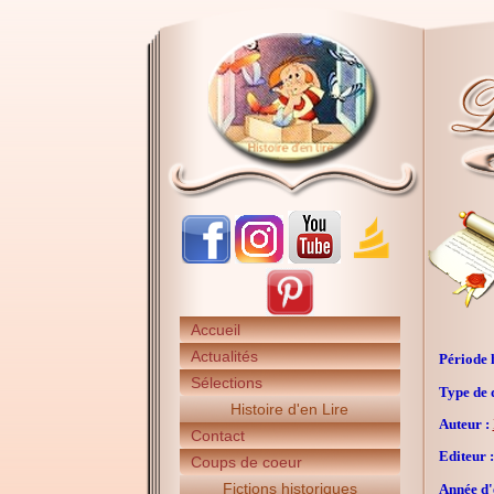
Accueil
Actualités
Période h
Sélections
Type de 
Histoire d'en Lire
Auteur :
Contact
Editeur :
Coups de coeur
Fictions historiques
Année d'é