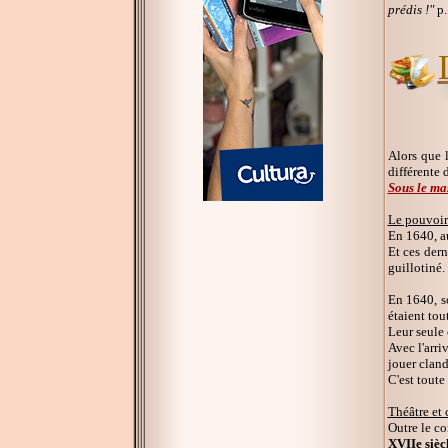
prédis !"
p.
Alors que 
différente 
Sous le m
Le pouvoir
En 1640, au
Et ces der
guillotiné.
En 1640, so
étaient tou
Leur seule 
Avec l'arri
jouer clan
C'est toute
Théâtre et
Outre le co
XVIIe sièc