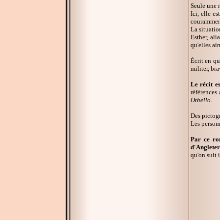
Seule une m
Ici, elle e
couramment
La situatio
Esther, ali
qu'elles ai
Écrit en q
militer, bra
Le récit e
références
Othello
.
Des pictogr
Les personn
Par ce ro
d'Angleter
qu'on suit 