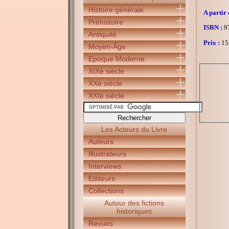
Histoire générale
A partir 
Préhistoire
ISBN :
97
Antiquité
Prix :
15
Moyen-Âge
Epoque Moderne
XIXè siècle
XXè siècle
XXIè siècle
Les Acteurs du Livre
Auteurs
Illustrateurs
Interviews
Editeurs
Collections
Autour des fictions
historiques
Revues