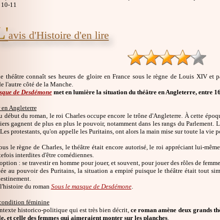
 10-11
L'
avis d'Histoire d'en lire
le théâtre connaît ses heures de gloire en France sous le règne de Louis XIV et pa
de l'autre côté de la Manche.
asque de Desdémone
met en lumière la situation du théâtre en Angleterre, entre 1
 en Angleterre
 début du roman, le roi Charles occupe encore le trône d'Angleterre. À cette époque
niers gagnent de plus en plus le pouvoir, notamment dans les rangs du Parlement. L
 Les protestants, qu'on appelle les Puritains, ont alors la main mise sur toute la vie 
us le règne de Charles, le théâtre était encore autorisé, le roi appréciant lui-m
tefois interdites d'être comédiennes.
option : se travestir en homme pour jouer, et souvent, pour jouer des rôles de femmes
vée au pouvoir des Puritains, la situation a empiré puisque le théâtre était tout s
destinement.
 l'histoire du roman
Sous le masque de Desdémone
.
 condition féminine
ntexte historico-politique qui est très bien décrit,
ce roman amène deux grands thèm
le, et celle des femmes qui aimeraient monter sur les planches
.