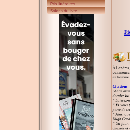
Prix littéraires
Salons du livre
Fi
À Londres, 
commencer p
en homme e
Citations
"Abra avai
dernier lui
“ Laissez-n
“ Et vous f
perte de te
“ Ainsi que
Hugh Gardi
“ Un jour,
chassés et 