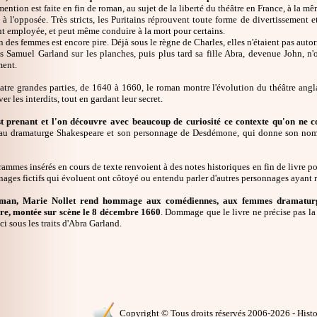
ention est faite en fin de roman, au sujet de la liberté du théâtre en France, à la m
st à l'opposée. Très stricts, les Puritains réprouvent toute forme de divertissement
 employée, et peut même conduire à la mort pour certains.
n des femmes est encore pire. Déjà sous le règne de Charles, elles n'étaient pas autori
as Samuel Garland sur les planches, puis plus tard sa fille Abra, devenue John, n'o
ment.
uatre grandes parties, de 1640 à 1660, le roman montre l'évolution du théâtre an
ver les interdits, tout en gardant leur secret.
st prenant et l'on découvre avec beaucoup de curiosité ce contexte qu'on ne c
 au dramaturge Shakespeare et son personnage de Desdémone, qui donne son nom au
ammes insérés en cours de texte renvoient à des notes historiques en fin de livre po
ages fictifs qui évoluent ont côtoyé ou entendu parler d'autres personnages ayant r
man, Marie Nollet rend hommage aux comédiennes, aux femmes dramaturges
re, montée sur scène le 8 décembre 1660
. Dommage que le livre ne précise pas la
ici sous les traits d'Abra Garland.
Copyright © Tous droits réservés 2006-2026 - Histoi