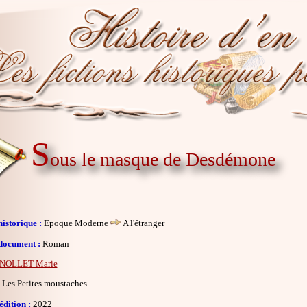
S
ous le masque de Desdémone
istorique :
Epoque Moderne
A l'étranger
document :
Roman
NOLLET Marie
Les Petites moustaches
dition :
2022