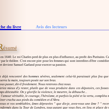
che du livre
Avis des lecteurs
R
ésumé
en 1640. Le roi Charles perd de plus en plus d'influence, au profit des Puritains. C
ar le théâtre. C'est encore pire pour les femmes qui sont interdites d'être comédien
t devient Samuel Garland pour exercer sa passion.
t déjà rencontré des hommes sévères, seulement celui-là paraissait plus fou qu
 serra la main, toujours posée sur son bras.
ous passer, dit-il froidement. Nous rentrons chez nous.
eriez mieux d'y rester, plutôt que de vous produire dans ces dépotoirs, ces fosses
mps détestable. On y glorifie la violence, le meurtre, la débauche...
 l'amour véritable, le courage, l'héroïsme, et parfois la piété et la vertu, complét
ner cracha aux pieds du comédien et d'Abra.
 vous et vos semblables, âmes dépravées “ que dis-je, avez-vous une âme ? “ recev
enfermés dans la Tour de Londres, tous autant que vous êtes, en lieu et place de 