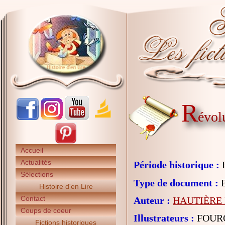
R
évol
Accueil
Actualités
Période historique :
E
Sélections
Type de document :
B
Histoire d'en Lire
Contact
Auteur :
HAUTIÈRE 
Coups de coeur
Illustrateurs :
FOURQ
Fictions historiques