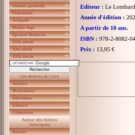
Histoire générale
Editeur :
Le Lombar
Préhistoire
Année d'édition :
202
Antiquité
A partir de 10 ans.
Moyen-Âge
Epoque Moderne
ISBN :
978-2-8082-0
XIXè siècle
Prix :
13,95 €
XXè siècle
XXIè siècle
Les Acteurs du Livre
Auteurs
Illustrateurs
Interviews
Editeurs
Collections
Autour des fictions
historiques
Revues