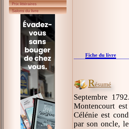
Prix littéraires
Salons du livre
Fiche du livre
R
ésumé
Septembre 1792.
Montencourt est 
Célénie est cond
par son oncle, l