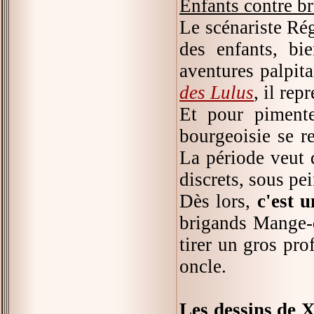
Enfants contre b
Le scénariste Ré
des enfants, bi
aventures palpit
des Lulus
, il re
Et pour pimenter
bourgeoisie se re
La période veut d
discrets, sous pei
Dès lors,
c'est u
brigands Mange-d
tirer un gros pro
oncle.
Les dessins de 