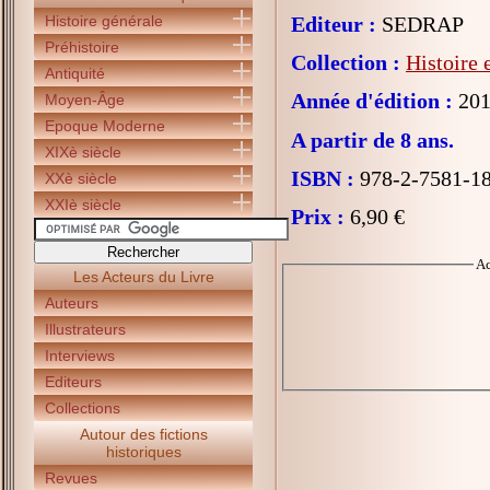
Histoire générale
Editeur :
SEDRAP
Préhistoire
Collection :
Histoire
Antiquité
Année d'édition :
201
Moyen-Âge
Epoque Moderne
A partir de 8 ans.
XIXè siècle
ISBN :
978-2-7581-1
XXè siècle
XXIè siècle
Prix :
6,90 €
Ac
Les Acteurs du Livre
Auteurs
Illustrateurs
Interviews
Editeurs
Collections
Autour des fictions
historiques
Revues