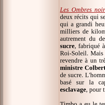
Les Ombres noir
deux récits qui s
qui a grandi heu
milliers de kilo
autrement du de
sucre
, fabriqué 
Roi-Soleil. Mais 
revendre à un tr
ministre Colber
de sucre. L'homm
basé sur la ca
esclavage
, pour 
Timbo a eu le t