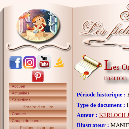
L
es Om
marron
Accueil
Actualités
Période historique :
E
Sélections
Type de document :
R
Histoire d'en Lire
Contact
Auteur :
KERLOCH Je
Coups de coeur
Illustrateur :
MANIEZ
Fictions historiques