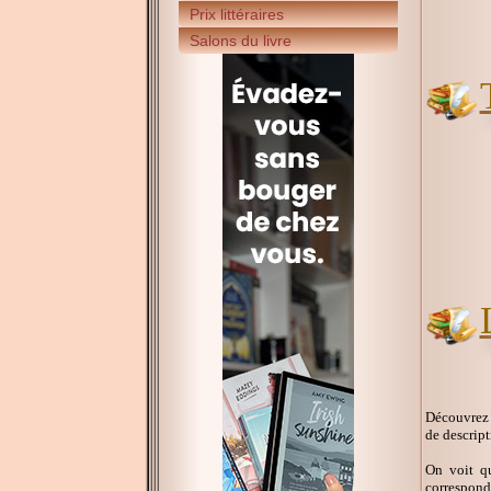
Prix littéraires
Salons du livre
Découvrez s
de descript
On voit qu
corresponda