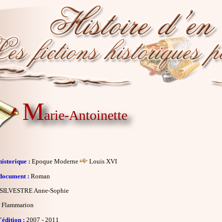
M
arie-Antoinette
istorique :
Epoque Moderne
Louis XVI
document :
Roman
SILVESTRE Anne-Sophie
Flammarion
édition :
2007 - 2011