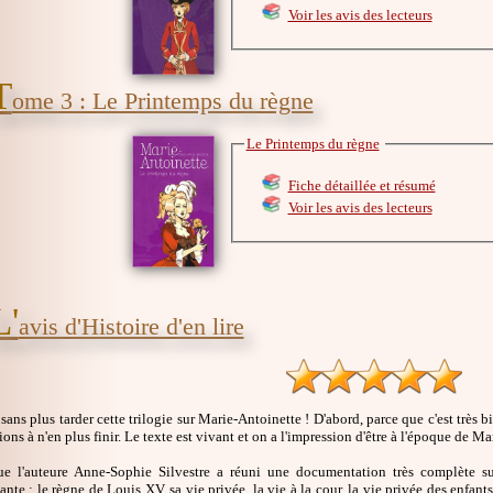
Voir les avis des lecteurs
T
ome 3 : Le Printemps du règne
Le Printemps du règne
Fiche détaillée et résumé
Voir les avis des lecteurs
L'
avis d'Histoire d'en lire
ans plus tarder cette trilogie sur Marie-Antoinette ! D'abord, parce que c'est très bi
ions à n'en plus finir. Le texte est vivant et on a l'impression d'être à l'époque de M
e l'auteure Anne-Sophie Silvestre a réuni une documentation très complète su
nte : le règne de Louis XV, sa vie privée, la vie à la cour, la vie privée des enfant