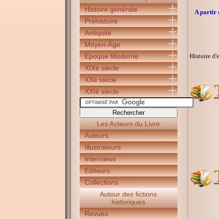
Histoire générale
A partir 
Préhistoire
Antiquité
Moyen-Âge
Epoque Moderne
Histoire d'
XIXè siècle
XXè siècle
XXIè siècle
Les Acteurs du Livre
Auteurs
Illustrateurs
Interviews
Editeurs
Collections
Autour des fictions
historiques
Revues