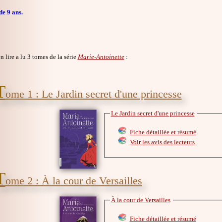
de 9 ans.
en lire a lu 3 tomes de la série
Marie-Antoinette
:
T
ome 1 : Le Jardin secret d'une princesse
Le Jardin secret d'une princesse
Fiche détaillée et résumé
Voir les avis des lecteurs
T
ome 2 : À la cour de Versailles
À la cour de Versailles
Fiche détaillée et résumé