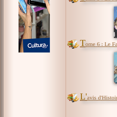
T
ome 6 : Le 
L'
avis d'Histoir