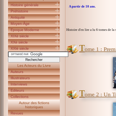
Histoire générale
A partir de 10 ans.
Préhistoire
Antiquité
Moyen-Âge
Epoque Moderne
Histoire d'en lire a lu 6 tomes de la 
XIXè siècle
XXè siècle
T
ome 1 : Premi
XXIè siècle
Les Acteurs du Livre
Auteurs
Illustrateurs
Interviews
Editeurs
T
ome 2 : Un Tr
Collections
Autour des fictions
historiques
Revues