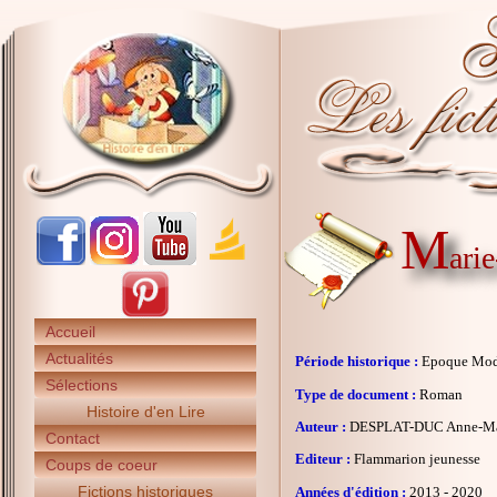
M
arie
Accueil
Actualités
Période historique :
Epoque Mo
Sélections
Type de document :
Roman
Histoire d'en Lire
Auteur :
DESPLAT-DUC Anne-Ma
Contact
Editeur :
Flammarion jeunesse
Coups de coeur
Fictions historiques
Années d'édition :
2013 - 2020