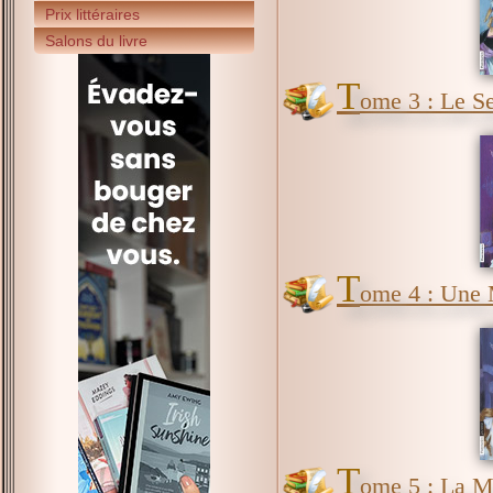
Prix littéraires
Salons du livre
T
ome 3 : Le Se
T
ome 4 : Une 
T
ome 5 : La M