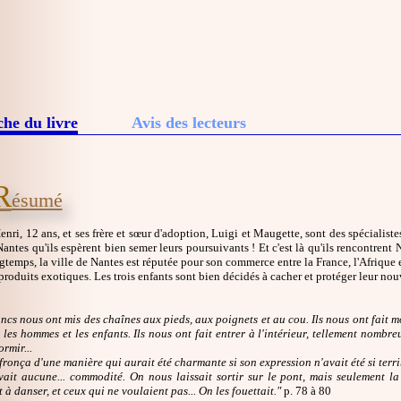
che du livre
Avis des lecteurs
R
ésumé
nri, 12 ans, et ses frère et sœur d'adoption, Luigi et Maugette, sont des spécialist
Nantes qu'ils espèrent bien semer leurs poursuivants ! Et c'est là qu'ils rencontrent
temps, la ville de Nantes est réputée pour son commerce entre la France, l'Afrique 
produits exotiques. Les trois enfants sont bien décidés à cacher et protéger leur nou
lancs nous ont mis des chaînes aux pieds, aux poignets et au cou. Ils nous ont fait
 les hommes et les enfants. Ils nous ont fait entrer à l'intérieur, tellement nombr
rmir...
fronça d'une manière qui aurait été charmante si son expression n'avait été si terri
y avait aucune... commodité. On nous laissait sortir sur le pont, mais seulement 
 à danser, et ceux qui ne voulaient pas... On les fouettait."
p. 78 à 80