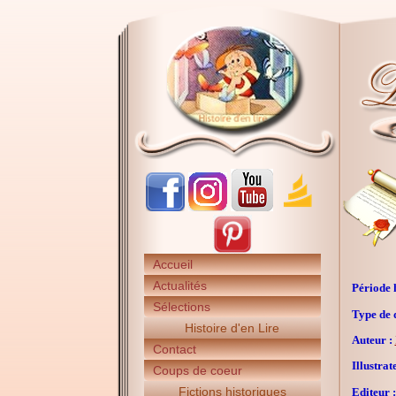
Accueil
Actualités
Période h
Sélections
Type de 
Histoire d'en Lire
Auteur :
Contact
Illustrat
Coups de coeur
Fictions historiques
Editeur :