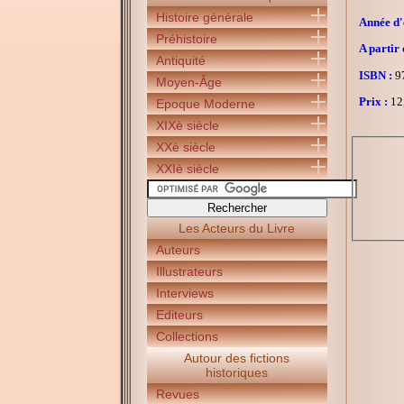
Histoire générale
Année d'é
Préhistoire
A partir 
Antiquité
ISBN :
97
Moyen-Âge
Prix :
12
Epoque Moderne
XIXè siècle
XXè siècle
XXIè siècle
Les Acteurs du Livre
Auteurs
Illustrateurs
Interviews
Editeurs
Collections
Autour des fictions
historiques
Revues