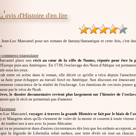
L'
avis d'Histoire d'en lire
Jean-Luc Marcastel pour ses romans de fantasy/fantastique et cette fois, c'est da
e.
e commerce triangulaire
Marcastel place son
récit au cœur de la ville de Nantes, réputée pour être la
 l'Europe puis aux Amériques. En 1739, l'esclavage des Noirs d'Afrique est permanen
ule sous les yeux.
ah entre en scène dans le roman, elle décrit ce qu'elle a vécu depuis l'arrachem
et sa fuite pour échapper au travail forcé en Amérique. Son discours est émouvant 
ennent conscience de la réalité de l'esclavage. Les émotions de ces trois jeunes 
aussi par le vécu de Nyah.
livre, le dossier documentaire revient plus largement sur l'histoire de l'escla
ments que le récit ne permettait pas d'amener.
'aventure
an-Luc Marcastel,
voyager à travers la grande Histoire se fait par le biais de l'
i et Maugette alors qu'ils viennent de voler de la morue et courent à toute vitesse 
 de tomber nez à nez avec la jeune Africaine.
ui va se poursuivre dans d'autres circonstances dès lors que les enfants acceptent, a
i que la légende de Libertalia refait surface, une terre rêvée où tout un chacun 