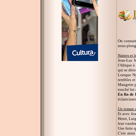
On connait 
nous plong
Nantes et l
Jean-Luc 
l'Afrique à
qui se déro
Lorsque Ny
terribles 
Maugette pr
touché lui 
En fin de 
éclaircisse
Un roman d
Et avec Je
Henri, Luig
leur vaudra
Une fuite q
C'est ains