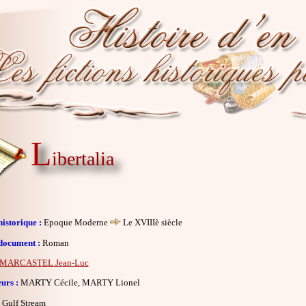
L
ibertalia
istorique :
Epoque Moderne
Le XVIIIè siècle
document :
Roman
MARCASTEL Jean-Luc
eurs :
MARTY Cécile, MARTY Lionel
Gulf Stream