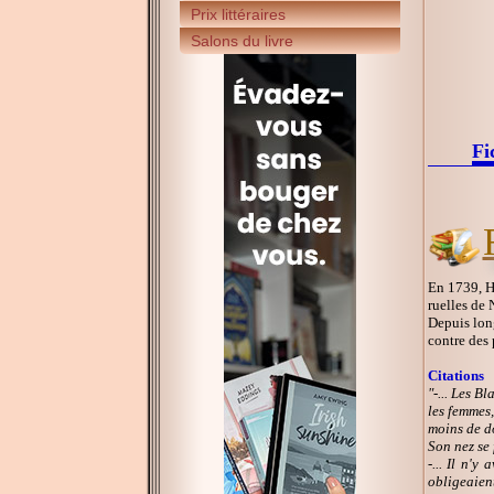
Prix littéraires
Salons du livre
Fi
En 1739, He
ruelles de 
Depuis long
contre des 
Citations
"-... Les B
les femmes,
moins de do
Son nez se 
-... Il n'
obligeaient