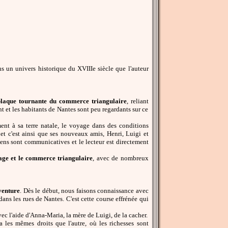
ns un univers historique du XVIIIe siècle que l'auteur
 plaque tournante du commerce triangulaire
, reliant
t et les habitants de Nantes sont peu regardants sur ce
ent à sa terre natale, le voyage dans des conditions
et c'est ainsi que ses nouveaux amis, Henri, Luigi et
gens sont communicatives et le lecteur est directement
vage et le commerce triangulaire
, avec de nombreux
aventure
. Dès le début, nous faisons connaissance avec
dans les rues de Nantes. C'est cette course effrénée qui
vec l'aide d'Anna-Maria, la mère de Luigi, de la cacher.
a les mêmes droits que l'autre, où les richesses sont