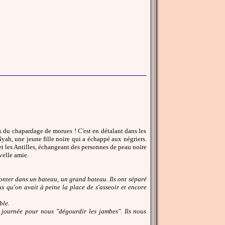
es du chapardage de morues ! C'est en détalant dans les
 Nyah, une jeune fille noire qui a échappé aux négriers.
et les Antilles, échangeant des personnes de peau noire
velle amie.
 monter dans un bateau, un grand bateau. Ils ont séparé
eux qu'on avait à peine la place de s'asseoir et encore
ble.
la journée pour nous "dégourdir les jambes". Ils nous