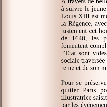
À travers de bell
à suivre le jeun
Louis XIII est m
la Régence, avec
justement cet ho
de 1648, les pa
fomentent complo
l’État sont vide
sociale traversée
reine et de son mi
Pour se préserve
quitter Paris p
illustratrice sais
par les événement