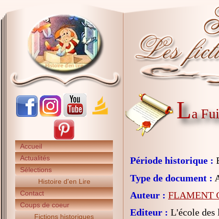
L
a Fu
Accueil
Actualités
Période historique :
E
Sélections
Type de document :
A
Histoire d'en Lire
Contact
Auteur :
FLAMENT Ch
Coups de coeur
Editeur :
L'école des l
Fictions historiques