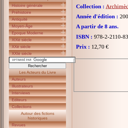
Histoire générale
Collection :
Archimède
Préhistoire
Année d'édition :
200
Antiquité
A partir de 8 ans.
Moyen-Âge
Epoque Moderne
ISBN :
978-2-2110-83
XIXè siècle
Prix :
12,70 €
XXè siècle
XXIè siècle
Les Acteurs du Livre
Auteurs
Illustrateurs
Interviews
Editeurs
Collections
Autour des fictions
historiques
Revues