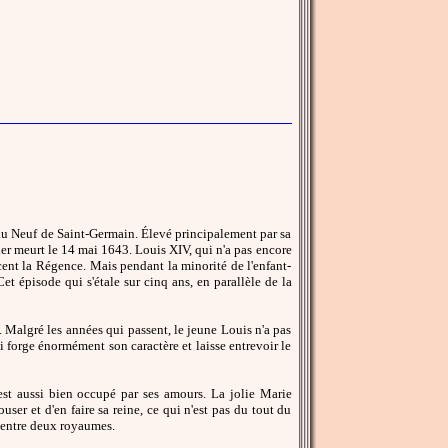
au Neuf de Saint-Germain. Élevé principalement par sa
nier meurt le 14 mai 1643. Louis XIV, qui n'a pas encore
cent la Régence. Mais pendant la minorité de l'enfant-
et épisode qui s'étale sur cinq ans, en parallèle de la
 Malgré les années qui passent, le jeune Louis n'a pas
ci forge énormément son caractère et laisse entrevoir le
 est aussi bien occupé par ses amours. La jolie Marie
user et d'en faire sa reine, ce qui n'est pas du tout du
 entre deux royaumes.