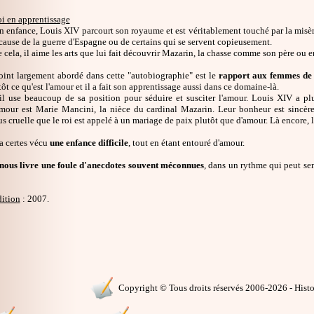
oi en apprentissage
 enfance, Louis XIV parcourt son royaume et est véritablement touché par la misèr
 cause de la guerre d'Espagne ou de certains qui se servent copieusement.
e cela, il aime les arts que lui fait découvrir Mazarin, la chasse comme son père ou e
oint largement abordé dans cette "autobiographie" est le
rapport aux femmes de
 tôt ce qu'est l'amour et il a fait son apprentissage aussi dans ce domaine-là.
 il use beaucoup de sa position pour séduire et susciter l'amour. Louis XIV a plu
amour est Marie Mancini, la nièce du cardinal Mazarin. Leur bonheur est sincère 
us cruelle que le roi est appelé à un mariage de paix plutôt que d'amour. Là encore, 
a certes vécu
une enfance difficile
, tout en étant entouré d'amour.
ous livre une foule d'anecdotes souvent méconnues
, dans un rythme qui peut se
dition
: 2007.
Copyright © Tous droits réservés 2006-2026 - Histoi