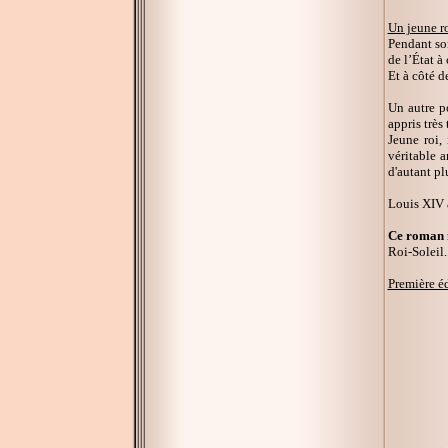
Un jeune r
Pendant son
de l’État à
Et à côté d
Un autre p
appris très
Jeune roi,
véritable 
d'autant pl
Louis XIV 
Ce roman n
Roi-Soleil.
Première é