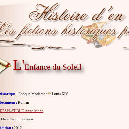
L'
Enfance du Soleil
istorique :
Epoque Moderne
Louis XIV
document :
Roman
DESPLAT-DUC Anne-Marie
Flammarion jeunesse
dition :
2012