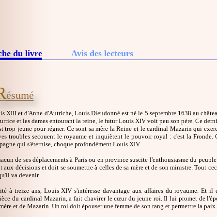
che du livre
Avis des lecteurs
R
ésumé
uis XIII et d'Anne d'Autriche, Louis Dieudonné est né le 5 septembre 1638 au châte
urrice et les dames entourant la reine, le futur Louis XIV voit peu son père. Ce der
st trop jeune pour régner. Ce sont sa mère la Reine et le cardinal Mazarin qui exer
ves troubles secouent le royaume et inquiètent le pouvoir royal : c'est la Fronde. C
spagne qui s'éternise, choque profondément Louis XIV.
acun de ses déplacements à Paris ou en province suscite l'enthousiasme du peuple.
t aux décisions et doit se soumettre à celles de sa mère et de son ministre. Tout ce
u'il va devenir.
ité à treize ans, Louis XIV s'intéresse davantage aux affaires du royaume. Et il
èce du cardinal Mazarin, a fait chavirer le cœur du jeune roi. Il lui promet de l'épo
mère et de Mazarin. Un roi doit épouser une femme de son rang et permettre la paix