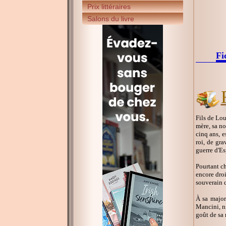
Prix littéraires
Salons du livre
Fi
Fils de Lo
mère, sa no
cinq ans, e
roi, de gra
guerre d'E
Pourtant ch
encore droi
souverain q
À sa major
Mancini, ni
goût de sa 