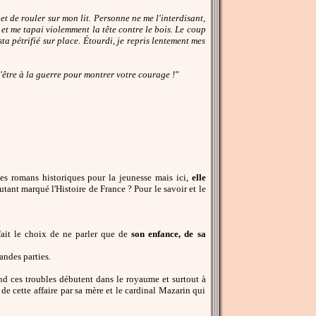
et de rouler sur mon lit. Personne ne me l'interdisant,
et me tapai violemment la tête contre le bois. Le coup
esta pétrifié sur place. Étourdi, je repris lentement mes
d'être à la guerre pour montrer votre courage !"
es romans historiques pour la jeunesse mais ici,
elle
autant marqué l'Histoire de France ? Pour le savoir et le
 fait le choix de ne parler que de
son enfance, de sa
randes parties.
nd ces troubles débutent dans le royaume et surtout à
 de cette affaire par sa mère et le cardinal Mazarin qui