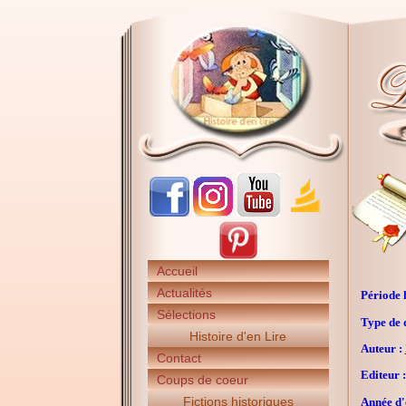
Accueil
Actualités
Période h
Sélections
Type de 
Histoire d'en Lire
Auteur :
Contact
Editeur :
Coups de coeur
Fictions historiques
Année d'é