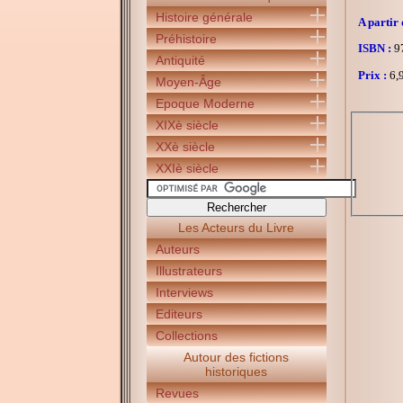
Histoire générale
A partir 
Préhistoire
ISBN :
97
Antiquité
Prix :
6,9
Moyen-Âge
Epoque Moderne
XIXè siècle
XXè siècle
XXIè siècle
Les Acteurs du Livre
Auteurs
Illustrateurs
Interviews
Editeurs
Collections
Autour des fictions
historiques
Revues