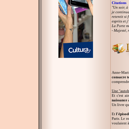
Citations
"Un soir, à
je continua
retentit si
esprits et j
La Porte me
- Majesté, 
Anne-Marie
consacre t
comprendre
Une "autob
Et c'est a
naissance 
Un livre q
Et
l'épiso
Paris. Le r
voulaient à 