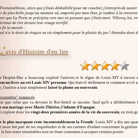
 Fontainebleau, alors que j'étais déshabillé pour me coucher, j'entrepris de sauter 
i de plus belle jusqu'au moment où, emporté par mon élan, je tombai à la renverse 
 fort que La Porte se précipita vers moi en pensant que j'étais mort. Villeroy, lui, r
'éclatai de rire devant leur visage terrifié.
 fit la morale :
nul n'a le droit de risquer sa vie simplement pour le plaisir du jeu ! Attendez donc 
L'
avis d'Histoire d'en lire
 Desplat-Duc a beaucoup exploré l'univers et le règne de Louis XIV à travers s
out un livre au roi Louis XIV personne
. Qui était-il réellement et comment a-t-il 
, l'autrice a tout simplement
laissé la plume au souverain
.
iographie" romancée
insi que celui qui va devenir le Roi-Soleil se raconte. Sauf qu'il a délibérément
à son mariage avec Marie-Thérèse, l'infante d'Espagne
.
ui explore donc les
vingt-deux premières années de la vie du souverain
, en trois g
de le plus marquant reste incontestablement la Fronde
. Louis XIV a dix ans qua
oi nous fait part de ses inquiétudes et de ses craintes d'enfant concernant la gestion
la fois rester intraitables tout en étant contraints à accepter certains points.