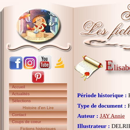
E
lisab
Accueil
Actualités
Période historique :
E
Sélections
Type de document :
R
Histoire d'en Lire
Contact
Auteur :
JAY Annie
Coups de coeur
Illustrateur :
DELRIE
Fictions historiques