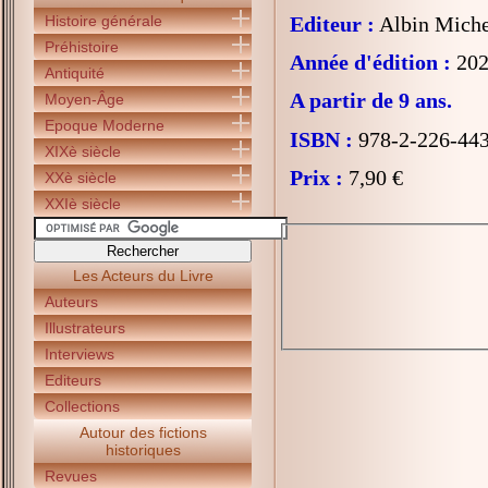
Histoire générale
Editeur :
Albin Miche
Préhistoire
Année d'édition :
202
Antiquité
A partir de 9 ans.
Moyen-Âge
Epoque Moderne
ISBN :
978-2-226-44
XIXè siècle
Prix :
7,90 €
XXè siècle
XXIè siècle
Les Acteurs du Livre
Auteurs
Illustrateurs
Interviews
Editeurs
Collections
Autour des fictions
historiques
Revues