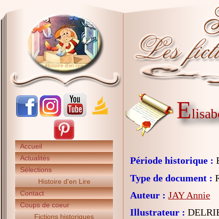
E
lisab
Accueil
Actualités
Période historique :
E
Sélections
Type de document :
R
Histoire d'en Lire
Contact
Auteur :
JAY Annie
Coups de coeur
Illustrateur :
DELRIE
Fictions historiques