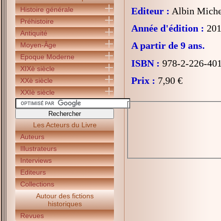
Histoire générale
Editeur :
Albin Miche
Préhistoire
Année d'édition :
201
Antiquité
A partir de 9 ans.
Moyen-Âge
Epoque Moderne
ISBN :
978-2-226-40
XIXè siècle
Prix :
7,90 €
XXè siècle
XXIè siècle
Les Acteurs du Livre
Auteurs
Illustrateurs
Interviews
Editeurs
Collections
Autour des fictions
historiques
Revues