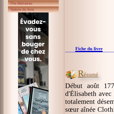
Prix littéraires
Salons du livre
Fiche du livre
R
ésumé
Début août 177
d'Élisabeth avec 
totalement désem
sœur aînée Clothi