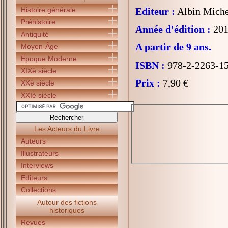
Histoire générale
Editeur :
Albin Miche
Préhistoire
Année d'édition :
201
Antiquité
A partir de 9 ans.
Moyen-Âge
Epoque Moderne
ISBN :
978-2-2263-1
XIXè siècle
Prix :
7,90 €
XXè siècle
XXIè siècle
Les Acteurs du Livre
Auteurs
Illustrateurs
Interviews
Editeurs
Collections
Autour des fictions
historiques
Revues