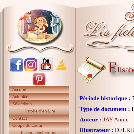
E
lisab
Accueil
Actualités
Période historique :
E
Sélections
Type de document :
R
Histoire d'en Lire
Contact
Auteur :
JAY Annie
Coups de coeur
Illustrateur :
DELRIE
Fictions historiques