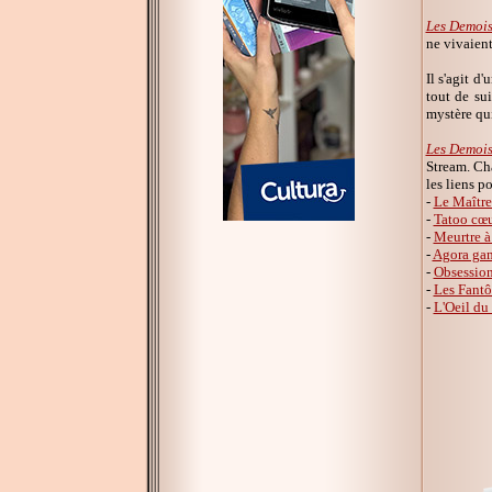
Les Demois
ne vivaient
Il s'agit d
tout de su
mystère qui
Les Demois
Stream. Ch
les liens p
-
Le Maître
-
Tatoo cœ
-
Meurtre à
-
Agora ga
-
Obsessio
-
Les Fantô
-
L'Oeil du