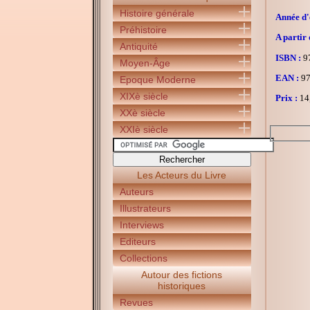
Histoire générale
Année d'é
Préhistoire
A partir 
Antiquité
ISBN :
97
Moyen-Âge
EAN :
97
Epoque Moderne
XIXè siècle
Prix :
14
XXè siècle
XXIè siècle
Les Acteurs du Livre
Auteurs
Illustrateurs
Interviews
Editeurs
Collections
Autour des fictions
historiques
Revues