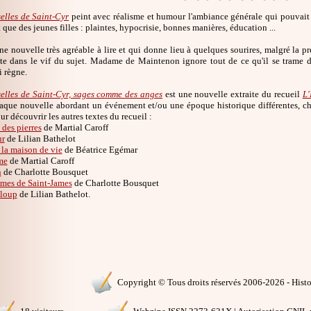
elles de Saint-Cyr
peint avec réalisme et humour l'ambiance générale qui pouvait 
 que des jeunes filles : plaintes, hypocrisie, bonnes manières, éducation ...
'une nouvelle très agréable à lire et qui donne lieu à quelques sourires, malgré la pr
ite dans le vif du sujet. Madame de Maintenon ignore tout de ce qu'il se trame d
 règne.
elles de Saint-Cyr, sages comme des anges
est une nouvelle extraite du recueil
L'
aque nouvelle abordant un événement et/ou une époque historique différentes, ch
our découvrir les autres textes du recueil :
 des pierres
de Martial Caroff
ur
de Lilian Bathelot
 la maison de vie
de Béatrice Egémar
me
de Martial Caroff
n
de Charlotte Bousquet
mes de Saint-James
de Charlotte Bousquet
 loup
de Lilian Bathelot.
Copyright © Tous droits réservés 2006-2026 - Histoi