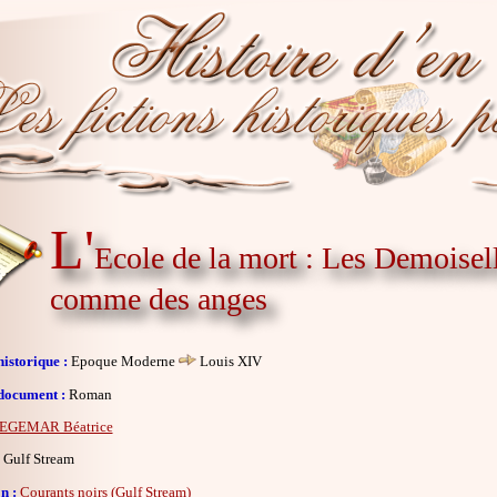
L'
Ecole de la mort : Les Demoisell
comme des anges
istorique :
Epoque Moderne
Louis XIV
document :
Roman
EGEMAR Béatrice
Gulf Stream
n :
Courants noirs (Gulf Stream)