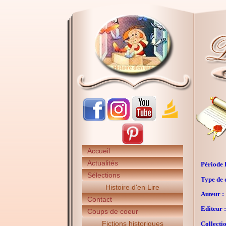
Accueil
Actualités
Période h
Sélections
Type de 
Histoire d'en Lire
Auteur :
Contact
Editeur :
Coups de coeur
Fictions historiques
Collectio