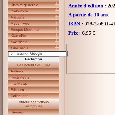
Histoire générale
Année d'édition :
202
Préhistoire
A partir de 10 ans.
Antiquité
ISBN :
978-2-0801-4
Moyen-Âge
Epoque Moderne
Prix :
6,95 €
XIXè siècle
XXè siècle
XXIè siècle
Les Acteurs du Livre
Auteurs
Illustrateurs
Interviews
Editeurs
Collections
Autour des fictions
historiques
Revues