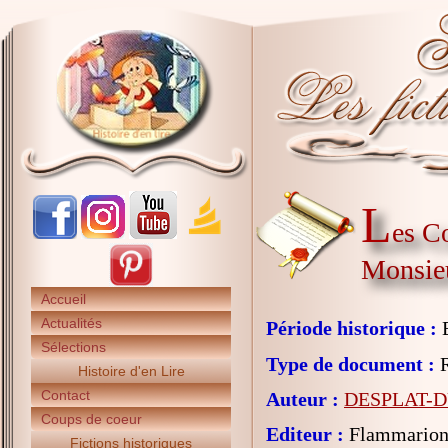
L
es C
Monsie
Accueil
Actualités
Période historique :
E
Sélections
Type de document :
R
Histoire d'en Lire
Contact
Auteur :
DESPLAT-D
Coups de coeur
Editeur :
Flammarion 
Fictions historiques