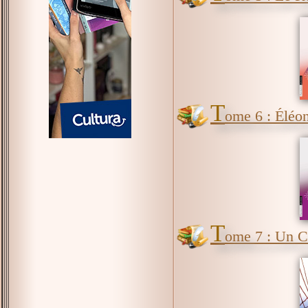
T
ome 6 : Éléon
T
ome 7 : Un C