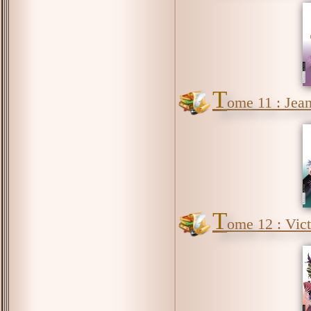
T
ome 11 : Jean
T
ome 12 : Vict