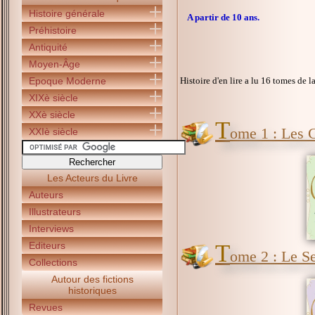
Histoire générale
A partir de 10 ans.
Préhistoire
Antiquité
Moyen-Âge
Epoque Moderne
Histoire d'en lire a lu 16 tomes de l
XIXè siècle
XXè siècle
T
ome 1 : Les 
XXIè siècle
Les Acteurs du Livre
Auteurs
Illustrateurs
Interviews
Editeurs
T
ome 2 : Le Se
Collections
Autour des fictions
historiques
Revues