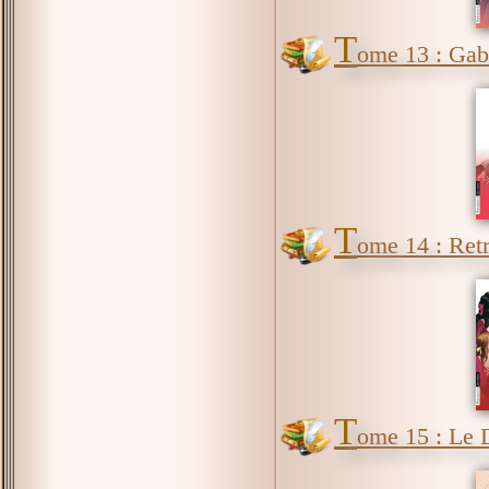
T
ome 13 : Gabr
T
ome 14 : Retr
T
ome 15 : Le 