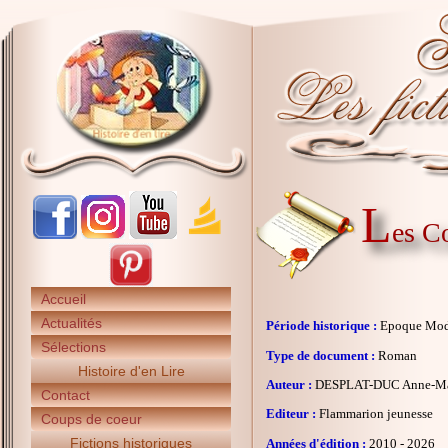
L
es C
Accueil
Actualités
Période historique :
Epoque Mo
Sélections
Type de document :
Roman
Histoire d'en Lire
Auteur :
DESPLAT-DUC Anne-Ma
Contact
Editeur :
Flammarion jeunesse
Coups de coeur
Fictions historiques
Années d'édition :
2010 - 2026