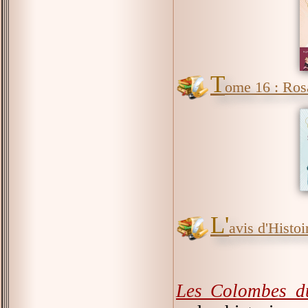
T
ome 16 : Rosa
L'
avis d'Histoir
Les Colombes du