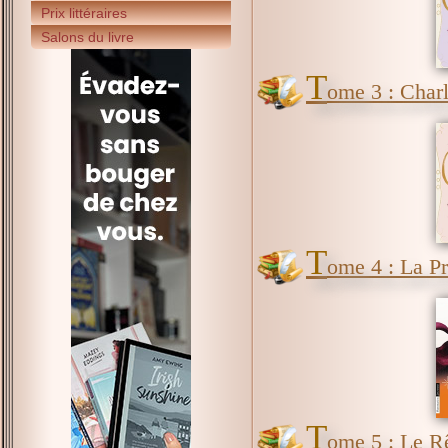
Prix littéraires
Salons du livre
T
ome 3 : Charlo
T
ome 4 : La P
T
ome 5 : Le R