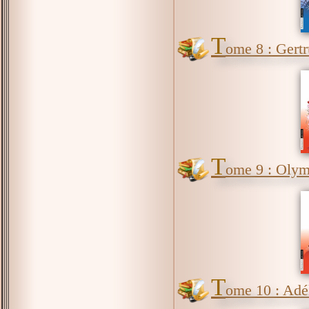
T
ome 8 : Gert
T
ome 9 : Oly
T
ome 10 : Adél