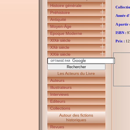
Histoire générale
Collectio
Préhistoire
Année d'é
Antiquité
A partir 
Moyen-Âge
ISBN :
97
Epoque Moderne
XIXè siècle
Prix :
12
XXè siècle
XXIè siècle
Les Acteurs du Livre
Auteurs
Illustrateurs
Interviews
Editeurs
Collections
Autour des fictions
historiques
Revues