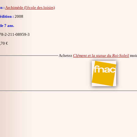
n :
Archimède (l'école des loisirs)
dition :
2008
de 7 ans.
8-2-211-08959-3
,70 €
Achetez
Clément et la statue du Roi-Soleil
moin