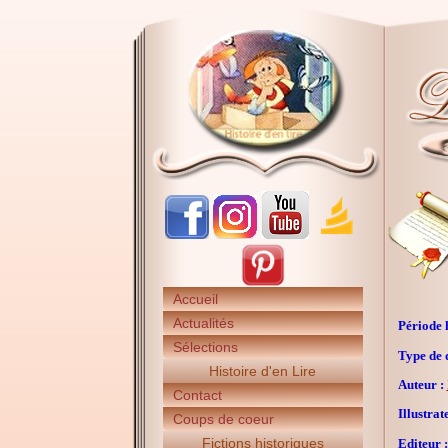
Accueil
Actualités
Période h
Sélections
Type de 
Histoire d'en Lire
Auteur :
Contact
Illustrat
Coups de coeur
Fictions historiques
Editeur :