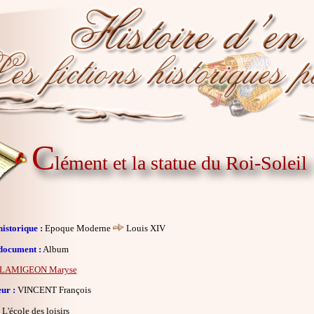
C
lément et la statue du Roi-Soleil
istorique :
Epoque Moderne
Louis XIV
document :
Album
LAMIGEON Maryse
eur :
VINCENT François
L'école des loisirs