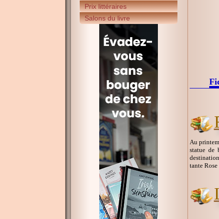
Prix littéraires
Salons du livre
Fi
Au printemp
statue de 
destination
tante Rose 