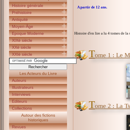
Histoire générale
A partir de 12 ans.
Préhistoire
Antiquité
Moyen-Âge
Epoque Moderne
Histoire d'en lire a lu 4 tomes de la 
XIXè siècle
XXè siècle
T
ome 1 : Le 
XXIè siècle
Les Acteurs du Livre
Auteurs
Illustrateurs
Interviews
Editeurs
T
ome 2 : La Ts
Collections
Autour des fictions
historiques
Revues