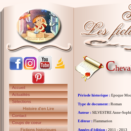
C
heval
Accueil
Actualités
Période historique :
Epoque Mo
Sélections
Type de document :
Roman
Histoire d'en Lire
Auteur :
SILVESTRE Anne-Soph
Contact
Editeur :
Flammarion
Coups de coeur
Fictions historiques
Années d'édition :
2011 - 2013