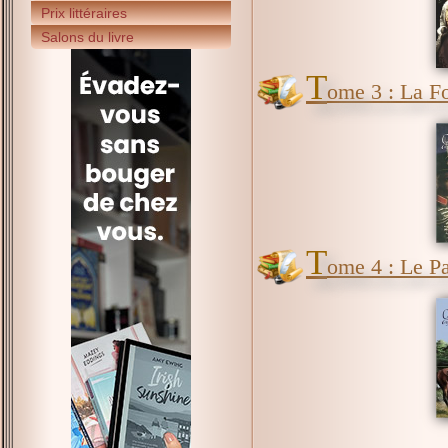
Prix littéraires
Salons du livre
T
ome 3 : La Fo
T
ome 4 : Le P