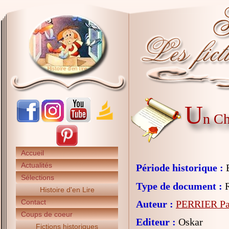
U
n Ch
Accueil
Actualités
Période historique :
E
Sélections
Type de document :
R
Histoire d'en Lire
Contact
Auteur :
PERRIER Pa
Coups de coeur
Editeur :
Oskar
Fictions historiques