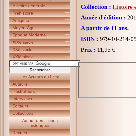
Histoire générale
Collection :
Histoire 
Préhistoire
Année d'édition :
201
Antiquité
A partir de 11 ans.
Moyen-Âge
Epoque Moderne
ISBN :
979-10-214-0
XIXè siècle
Prix :
11,95 €
XXè siècle
XXIè siècle
Les Acteurs du Livre
Auteurs
Illustrateurs
Interviews
Editeurs
Collections
Autour des fictions
historiques
Revues