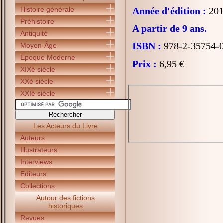
Histoire générale
Année d'édition :
201
Préhistoire
A partir de 9 ans.
Antiquité
ISBN :
978-2-35754-
Moyen-Âge
Epoque Moderne
Prix :
6,95 €
XIXè siècle
XXè siècle
XXIè siècle
Les Acteurs du Livre
Auteurs
Illustrateurs
Interviews
Editeurs
Collections
Autour des fictions
historiques
Revues