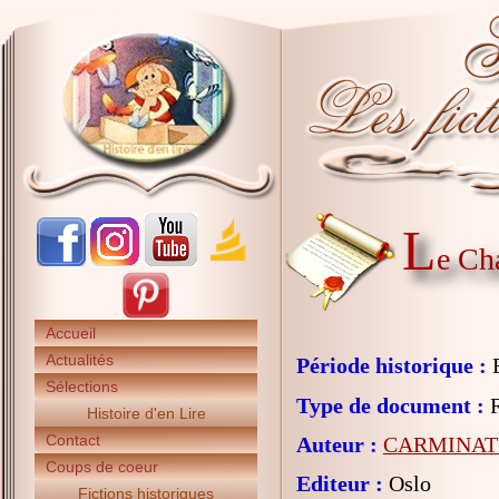
L
e Ch
Accueil
Actualités
Période historique :
E
Sélections
Type de document :
R
Histoire d'en Lire
Contact
Auteur :
CARMINATI
Coups de coeur
Editeur :
Oslo
Fictions historiques