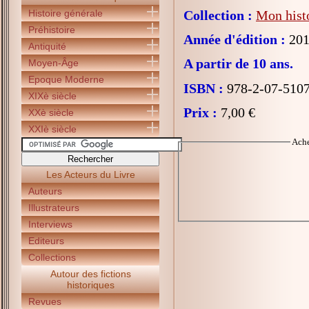
Histoire générale
Collection :
Mon histo
Préhistoire
Année d'édition :
201
Antiquité
A partir de 10 ans.
Moyen-Âge
Epoque Moderne
ISBN :
978-2-07-510
XIXè siècle
Prix :
7,00 €
XXè siècle
XXIè siècle
Ach
Les Acteurs du Livre
Auteurs
Illustrateurs
Interviews
Editeurs
Collections
Autour des fictions
historiques
Revues