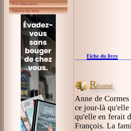
Prix littéraires
Salons du livre
Fiche du livre
R
ésumé
Anne de Cormes fê
ce jour-là qu'elle
qu'elle en ferait
François. La fam