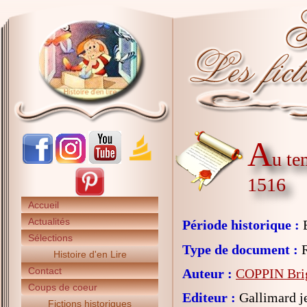
A
u te
1516
Accueil
Actualités
Période historique :
E
Sélections
Type de document :
R
Histoire d'en Lire
Contact
Auteur :
COPPIN Brig
Coups de coeur
Editeur :
Gallimard j
Fictions historiques