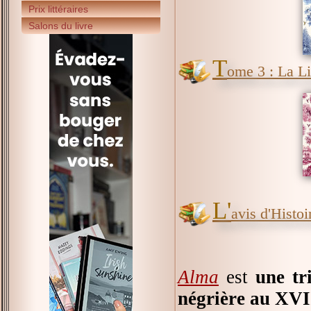
Prix littéraires
Salons du livre
T
ome 3 : La Li
L'
avis d'Histoir
Alma
est
une tr
négrière au XVII