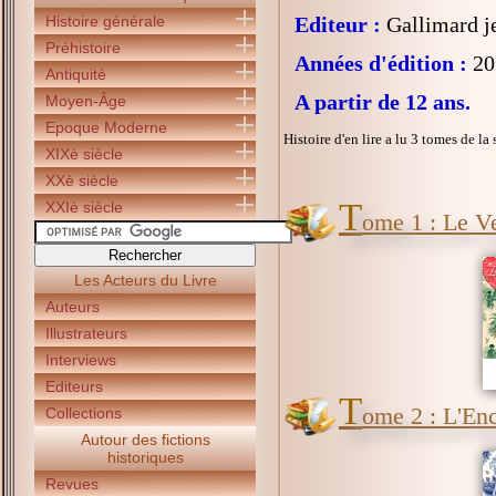
Histoire générale
Editeur :
Gallimard j
Préhistoire
Années d'édition :
20
Antiquité
A partir de 12 ans.
Moyen-Âge
Epoque Moderne
Histoire d'en lire a lu 3 tomes de la 
XIXè siècle
XXè siècle
T
XXIè siècle
ome 1 : Le Ve
Les Acteurs du Livre
Auteurs
Illustrateurs
Interviews
Editeurs
T
ome 2 : L'En
Collections
Autour des fictions
historiques
Revues