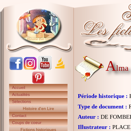
A
lma
Accueil
Actualités
Période historique :
E
Sélections
Type de document :
R
Histoire d'en Lire
Contact
Auteur :
DE FOMBEL
Coups de coeur
Illustrateur :
PLACE 
Fictions historiques