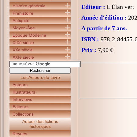
Histoire générale
Editeur :
L'Élan vert
Préhistoire
Année d'édition :
202
Antiquité
A partir de 7 ans.
Moyen-Âge
Epoque Moderne
ISBN :
978-2-84455-
XIXè siècle
Prix :
7,90 €
XXè siècle
XXIè siècle
Les Acteurs du Livre
Auteurs
Illustrateurs
Interviews
Editeurs
Collections
Autour des fictions
historiques
Revues