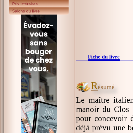
Prix littéraires
Salons du livre
Fiche du livre
R
ésumé
Le maître itali
manoir du Clos 
pour concevoir d
déjà prévu une be