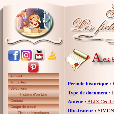
A
lek 
Accueil
Actualités
Période historique :
E
Sélections
Type de document :
R
Histoire d'en Lire
Contact
Auteur :
ALIX Cécile
Coups de coeur
Illustrateur :
SIMON 
Fictions historiques